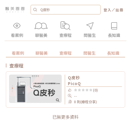
／
登入
註冊
看案例
聊醫美
查療程
問醫生
長知識
看案例
聊醫美
查療程
問醫生
長知識
查療程
Q皮秒
PicoQ
(0)
--
0 則(療程分享)
已無更多資料