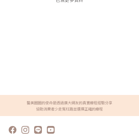
已無更多資料
醫美圈圈的使命是透過廣大網友的真實療程經驗分享
協助消費者少走冤枉路並選擇正確的療程