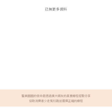
已無更多資料
醫美圈圈的使命是透過廣大網友的真實療程經驗分享
協助消費者少走冤枉路並選擇正確的療程