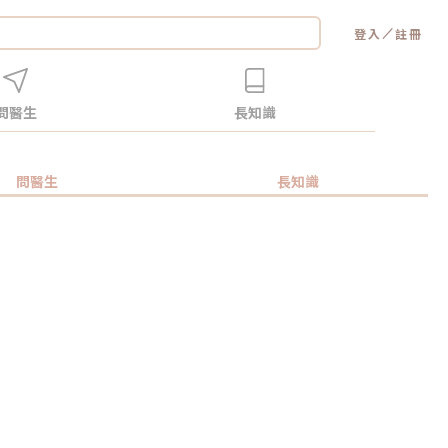
／
登入
註冊
問醫生
長知識
問醫生
長知識