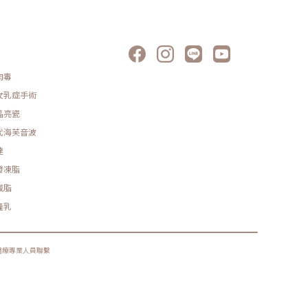
肉毒
女乳症手術
晶亮瓷
代海芙音波
達
發凍脂
減脂
隆乳
醫療專業人員聯繫