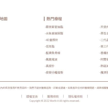
地圖
熱門療程
-顯微套管抽脂
-天使
-水無痕玻尿酸
-男性
-4D童顏針
-二代
-倍克脂
-第三
-藍鑽魚骨線
-善纖
-鳳凰電波
-阿爾
-真皮秒
-熱磁
-皮瓣分離植髮
-魔滴
圈內的資訊僅用於教育目的。我們不提供醫療諮詢、診斷或建議。如果遇到任何的醫療問題，請與相關
|
|
|
|
版權宣告
服務條款
隱私權條款
Copyright © 2022 Worth it All rights reserved.