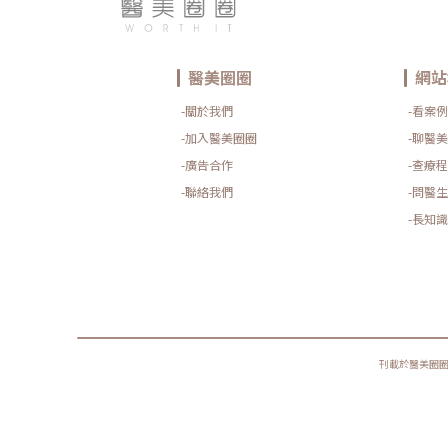
醫美圈圈
網站
-關於我們
-看案例
-加入醫美圈圈
-聊醫美
-廣告合作
-查療程
-聯絡我們
-問醫生
-長知識
刊載於醫美圈