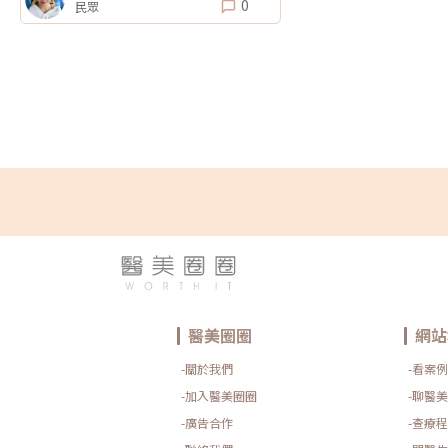
0
民眾
醫美圈圈
網站
-關於我們
-看案例
-加入醫美圈圈
-聊醫美
-廣告合作
-查療程