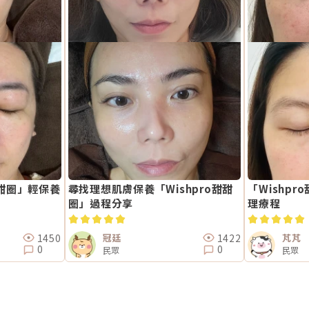
甜圈」輕保養
尋找理想肌膚保養「Wishpro甜甜
「Wishp
圈」過程分享
理療程
1450
1422
冠廷
芃芃
0
0
民眾
民眾