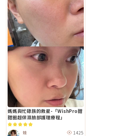
媽媽與忙碌族的救星-「WishPro甜
甜圈超保濕臉部護理療程」
1425
娃