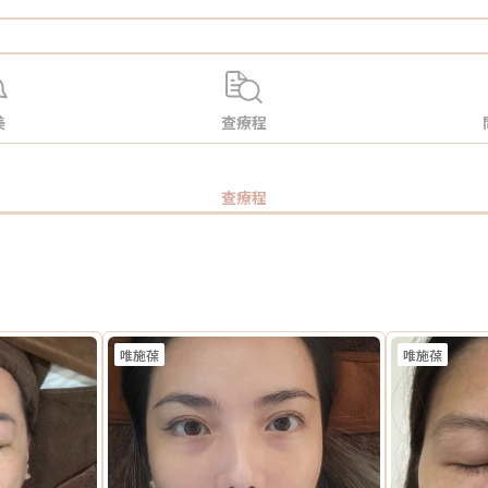
美
查療程
查療程
唯施葆
唯施葆