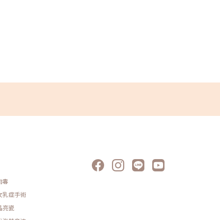
肉毒
女乳症手術
晶亮瓷