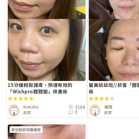
15分鐘輕鬆護膚，快速有效的
醫美幼幼班//初嘗「甜
「Wishpro甜甜圈」保養術
術
3184
Kimiko
萳西
0
民眾
民眾
其他臉部保養療程