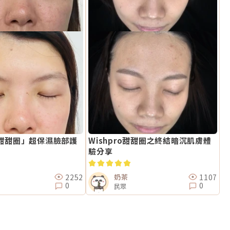
ro甜甜圈」超保濕臉部護
Wishpro甜甜圈之終結暗沉肌膚體
驗分享
2252
1107
奶茶
0
0
民眾