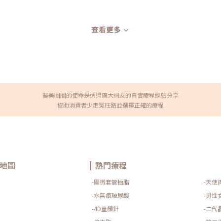
查看更多
醫美圈圈的使命是透過廣大網友的真實療程經驗分享
協助消費者少走冤枉路並選擇正確的療程
地圖
熱門療程
-顯微套管抽脂
-天使
-水無痕玻尿酸
-男性
-4D童顏針
-二代