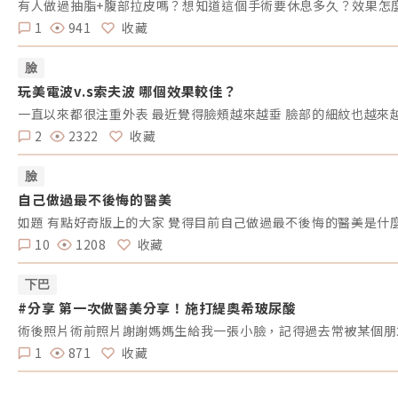
有人做過抽脂+腹部拉皮嗎？想知道這個手術要休息多久？效果怎
1
941
收藏
臉
玩美電波v.s索夫波 哪個效果較佳？
一直以來都很注重外表 最近覺得臉頰越來越垂 臉部的細紋也越來
2
2322
收藏
臉
自己做過最不後悔的醫美
如題 有點好奇版上的大家 覺得目前自己做過最不後悔的醫美是什
10
1208
收藏
下巴
#分享 第一次做醫美分享！施打緹奧希玻尿酸
1
871
收藏