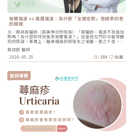
無雙電波 vs 鳳凰電波：為什麼「全層定靶」是精準抗老
的關鍵
文／蔡詩辰醫師（辰美學診所院長）「蔡醫師，電波不就是加
熱嗎？為什麼妳特別推崇無雙電波？」這是我在門診中最常聽
到的質疑。事實上，醫美儀器的原理失之毫釐，差之千里。市
面上大多數的電波屬於「純單極」或「純雙極」，但在我的臨
蔡詩辰 醫師
床經驗中，要達成理想的輪廓復位，單一的加熱方式往往存在
死角。這也是為什麼在辰美學，我堅持引進無雙電波
2026-05-25
384
收藏
（Density），並結合我的埋線力學經驗，推動「全層定靶式
拉提」。原理決定效果：為什麼無雙電波與眾不同？要選對機
器，必須先理解無雙電波在能量物理上的「降維打擊」：1. 突
破單一維度：單雙極同時輸出的「鎖熱效應」傳統電波（如鳳
醫師專欄
凰）主要依靠單極電波進行深層容積式加熱，能量由上而下遞
減。而無雙電波的專利探頭，能在一發能量中同時切換單極
（Monopolar）與雙極（Bipolar）： 單極（建地基）：負
責開路，能量直達皮下組織與筋膜層，在大面積範圍內引發膠
原收縮。 雙極（蓋蓋子）：這是我最看重的物理特性。在單極
加熱後的瞬間，雙極電波會在淺層真皮層形成「熱屏蔽」。蔡
醫師觀點：這就像燉煮料理時「蓋上鍋蓋」。一般的電波在加
熱深層時，熱能會向表皮散失；但無雙電波透過雙極能量在淺
層鎖熱，把熱能悶在肌膚層裡面，讓深層的熱效應更集中、更
持久。2. 韌帶定靶：將埋線思維導入電波操作身為長期操作埋
線拉提的醫師，我對臉部「支撐韌帶」的座標極其敏感。無雙
電波的能量分佈特性，讓我們能實現「韌帶定靶」： 我們不再