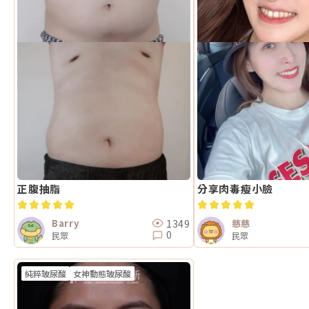
正腹抽脂
分享肉毒瘦小臉
1349
Barry
慈慈
0
民眾
民眾
純粹玻尿酸
女神動態玻尿酸