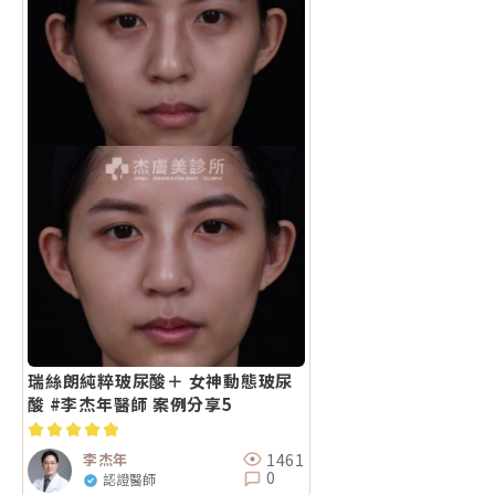
瑞絲朗純粹玻尿酸＋ 女神動態玻尿
酸 #李杰年醫師 案例分享5
1461
李杰年
0
認證醫師