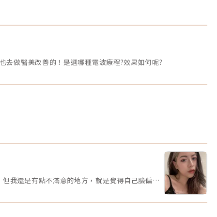
也去做醫美改善的！是選哪種電波療程?效果如何呢?
術後照片術前照片謝謝媽媽生給我一張小臉，記得過去常被某個朋友稱讚我頭好小（？）這樣的臉型配上我的矮冬瓜身高可說是將將好，但我還是有點不滿意的地方，就是覺得自己臉偏圓，雖然每次說出來都會被罵，但就真的有點圓圓的啦！再謝謝媽媽生給我大大的五官們，可當它們配到我的小圓臉上就凸顯我的下巴ㄦ有點短。再碎碎念一下，我覺得我的下巴好像都長到額頭去了欸（？）我額頭超級高，所以只能留萬年妹妹頭，加上短短的下巴，整個人看起來會比較稚嫩（自己說），一直沒有機會當個姐姐的感覺，但這天終於到來了，人生第一次體驗醫美獻給秘Ｏ診所美學一開始因為沒有經驗所以有點怕怕的，原本以為診所裡的醫生護理師都會漂亮又高冷，結果各個居然都是漂亮又親切，尤其沈Ｏ岒醫師 人真的好好，幽默又專業！之前看她上了很多節目，結果私底就真的是綜藝咖欸，去看她頁面就知道了，感覺是個好玩的瘋子（稱讚）然後診所裡其他護理師人員的存在就好像今天是妳的姊妹來陪妳做醫美一樣，可以聊天打屁打哈哈又能幫忙緩解緊張的情緒，總之整個過程包含諮詢、施作到售後服務（？）等等都很令人安心～雖然在下巴打針的感覺還是很口怕。我施打的是緹奧希玻尿酸 TEOXANE，是有多隱形？就是隱形到我不說根本沒有人發現我臉變長了，但那也是因為我跟沈醫師說我想要自然的（她真的有問我要不要尖到可以刺到自己的款式？）因為我最主要只是想把整張臉比例調整好看一些，和醫師諮詢後她告訴我我的五官容易使我下巴比例看起來短小，這時候只要拉出一點點，我就可以得到我一直很想要的下顎線了……但最近體重來到人生巔峰，我感覺又把我吃圓了，下顎線又不見我真的是謝謝我自己。第一張照片是施打後，第二張是施打前的樣子，這陣子我真的對我的新下巴感到很滿意欸！！這種小變化是一般人不會察覺也不會在意的，但是自己看就是會很開心 (⸝⸝ᵒ̴̶̷ ᵒ̴̶̷⸝⸝)我相信每個人或多或少一定會有容貌焦慮，雖然近年大家一直提倡不要有這樣的心態，但是沒辦法啊街上漂亮美眉帥氣哥哥這麼多，我懂那種不管再怎麼愛自己但還是多少會有不滿意的感覺，但沒關係這都是正常的，不管是哪種面向，人類的焦慮本來就是種生存的真實感覺，只要不要太誇張影響到生活，各種讓自己變好看的方式都是讓自我開心的其中一條道路而已。覺得變漂亮能夠更有自信就去吧，如果想偶爾耍懶不小心變醜了也不用太緊張，比上不足比下有餘，要比美貌是比不完的，學會適時與自己和解才是最重要滴～！( ｰ̀֊ｰ́ )✧施作醫師診所環境施打過程