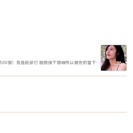
我相信很多人跟我一樣年紀逐漸越來越大臉的彈性就會因為地心引力垂下來找到了君x診所 邱醫生再今年三月去做了音波拉提-Q+（打了500發）我是局部打 臉頰接下顎線所以做完的當下我覺得就蠻有感的了整個皮膚都被拉提上去不得不說現在才發現音波真的是相見恨晚女生真的是要好好照顧自己的臉