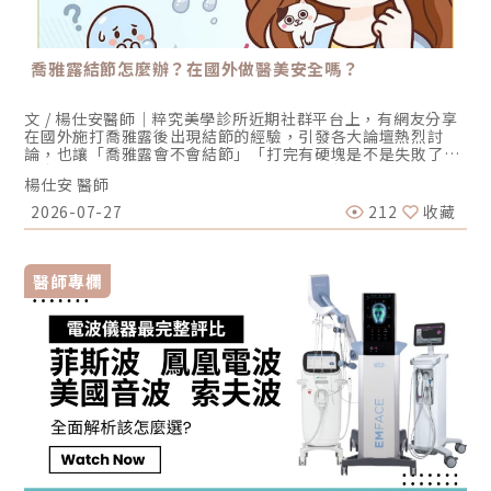
喬雅露結節怎麼辦？在國外做醫美安全嗎？
文 / 楊仕安醫師｜粹究美學診所近期社群平台上，有網友分享
在國外施打喬雅露後出現結節的經驗，引發各大論壇熱烈討
論，也讓「喬雅露會不會結節」「打完有硬塊是不是失敗了」
「去韓國打喬雅露安全嗎」成為許多人關心的問題。圖片來
楊仕安 醫師
源：TVBS媒體報導喬雅露會結節、失敗嗎？先分清正常反應
與真正併發症喬雅露結節並不等於療程失敗，多數術後摸到的
2026-07-27
212
收藏
顆粒感來自暫時性腫脹與非交聯玻尿酸載體，會自行消退；真
正的結節則持續存在、質地較硬，甚至伴隨紅腫或壓痛，兩者
必須先分清楚，才能判斷是否需要處理。哪些部位比較容易出
現結節？喬雅露如何啟動膠原新生？喬雅露結節怎麼辦？依類
醫師專欄
型對應的處理方式喬雅露結節的處理必須先分型再對應：早發
性結節以按摩、觀察與物理性方式為主，遲發性發炎結節則需
由醫師評估後採用病灶內藥物處理。自行用力按壓或推擠可能
加重組織反應並不建議，確認結節類型後再處理，才是最有效
率的做法。韓國打喬雅露安全嗎？海外療程藏風險出國施打喬
雅露最大的隱憂不在注射當下，而在於術後追蹤與併發症處理
的斷點。因為它是會隨時間作用的膠原增生劑，部分反應可能
延後數週至數月才出現，跨國施打一旦發生結節，返國後往往
找不到原醫師接手，追蹤與處置就此中斷。真正的難處在返國
之後才浮現：接手的醫師不知道原本打的是哪個品牌、哪種劑
型、打了多少、打在哪一層，等於要在資訊不完整的情況下處
理併發症。近期社群上關於國人赴韓國流水線醫美診所施打喬