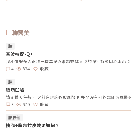
聊醫美
臉
音波拉提-Q+
4
824
收藏
臉
臉頰凹陷
請問我天生頰凹 之前有諮詢過玻尿酸 但完全沒有打過請問玻尿酸
3
679
收藏
腰腹部
抽脂+腹部拉皮效果如何？