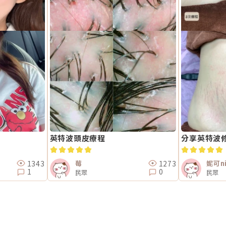
英特波頭皮療程
分享英特波
1343
1273
莓
妮可ni
1
0
民眾
民眾