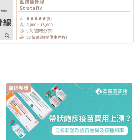
藍鑽魚骨線
Stratafix
(5)
8,000 ~ 15,000
5 則(療程分享)
33 位醫師(提供本療程)
醫師專欄