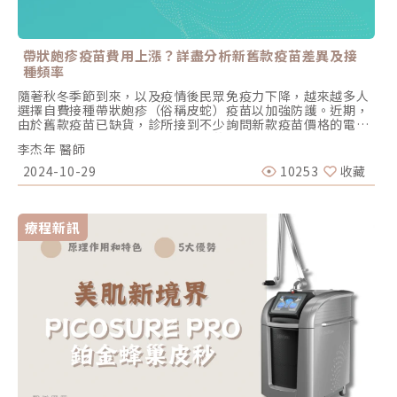
帶狀皰疹疫苗費用上漲？詳盡分析新舊款疫苗差異及接
種頻率
隨著秋冬季節到來，以及疫情後民眾免疫力下降，越來越多人
選擇自費接種帶狀皰疹（俗稱皮蛇）疫苗以加強防護。近期，
由於舊款疫苗已缺貨，診所接到不少詢問新款疫苗價格的電
話。新款疫苗因具專利研發和較強的防護效果，採用雙劑型接
李杰年 醫師
種，因此價格較高，也讓部分人覺得疫苗變貴了。那麼，帶狀
皰疹疫苗的新舊款到底有什麼不同？哪些人特別適合接種新款
2024-10-29
10253
收藏
疫苗呢？今天就帶大家深入了解！帶狀皰疹疫苗怎麼選？新舊
款差異與費用一次看懂目前常提到的帶狀皰疹（皮蛇）疫苗有
兩種類型，各自具有預防帶狀皰疹發作的優點，即便出現感
染，水泡和神經痛等症狀也會減輕。這兩款疫苗分別是早期的
療程新訊
活性減毒疫苗「伏帶疹 Zostavax」以及新型的非活性重組疫
苗「欣剋疹 Shingrix」，從名稱可以看出它們在成分與原理
上的不同。活性減毒疫苗「伏帶疹 Zostavax」是將帶狀皰疹
病毒的活性大幅減弱後製成的，雖經減毒處理，但病毒劑量仍
是水痘疫苗的14倍。透過皮下注射，疫苗可刺激免疫系統反
應，提升人體的防禦力。不過，對免疫功能較弱的人來說，接
種這款疫苗可能引發疫苗病毒株感染，增加嚴重疾病或生命危
險的風險。「欣剋疹 Shingrix」屬於非活性重組蛋白疫苗，
這是現代疫苗中較為安全的生產方式之一，因此其副作用相對
較少。由於不含活病毒，免疫功能低下者也可安全接種，不會
因免疫狀況而受到限制。如果覺得專有名詞複雜難懂，李醫師
整理了四個重點，幫助您更清楚地選擇適合的疫苗。1.保護力