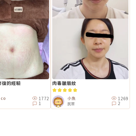
修復的經驗
肉毒皺眉紋
1772
1269
co
小魚
1
2
民眾