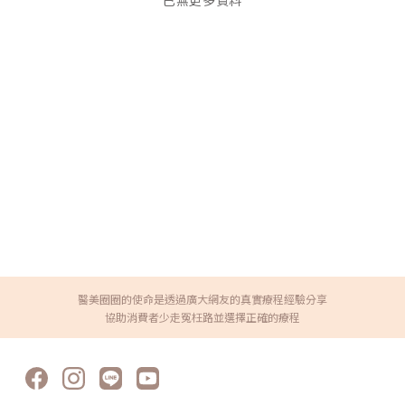
已無更多資料
醫美圈圈的使命是透過廣大網友的真實療程經驗分享
協助消費者少走冤枉路並選擇正確的療程