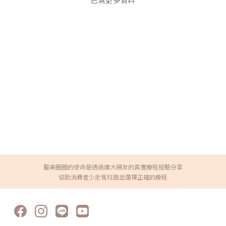
已無更多資料
醫美圈圈的使命是透過廣大網友的真實療程經驗分享
協助消費者少走冤枉路並選擇正確的療程