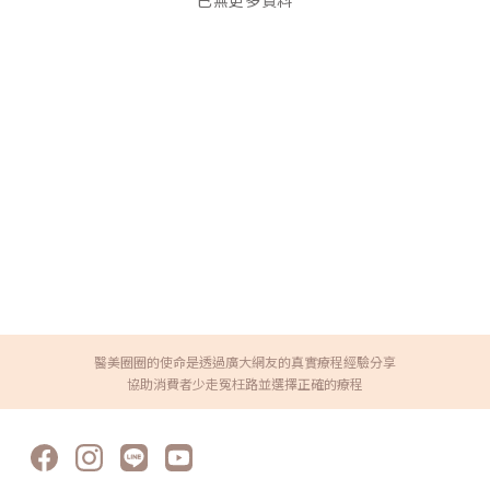
已無更多資料
醫美圈圈的使命是透過廣大網友的真實療程經驗分享
協助消費者少走冤枉路並選擇正確的療程