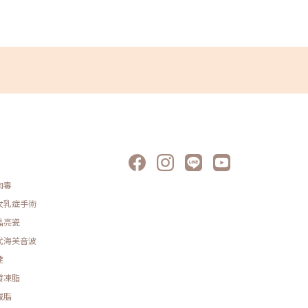
肉毒
女乳症手術
晶亮瓷
代海芙音波
達
發凍脂
減脂