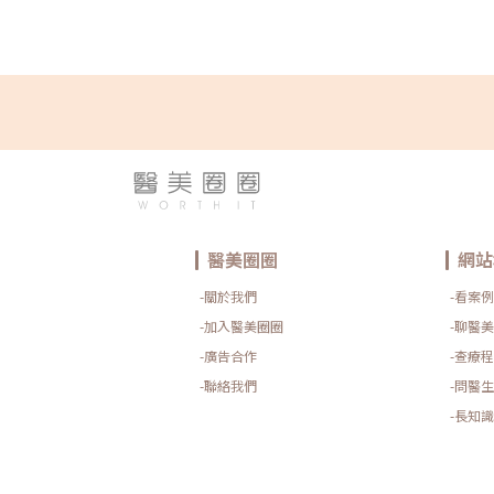
醫美圈圈
網站
-關於我們
-看案例
-加入醫美圈圈
-聊醫美
-廣告合作
-查療程
-聯絡我們
-問醫生
-長知識