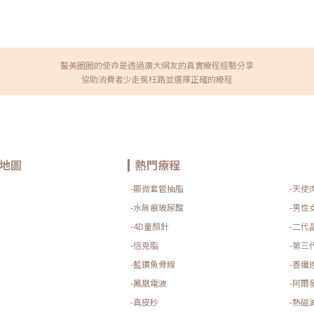
醫美圈圈的使命是透過廣大網友的真實療程經驗分享
協助消費者少走冤枉路並選擇正確的療程
地圖
熱門療程
-顯微套管抽脂
-天使
-水無痕玻尿酸
-男性
-4D童顏針
-二代
-倍克脂
-第三
-藍鑽魚骨線
-善纖
-鳳凰電波
-阿爾
-真皮秒
-熱磁