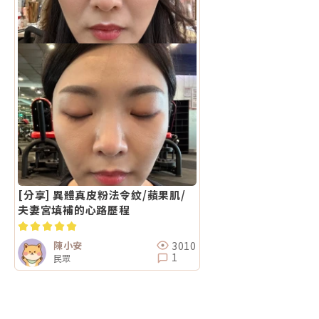
[分享] 異體真皮粉法令紋/蘋果肌/
夫妻宮填補的心路歷程
3010
陳小安
1
民眾