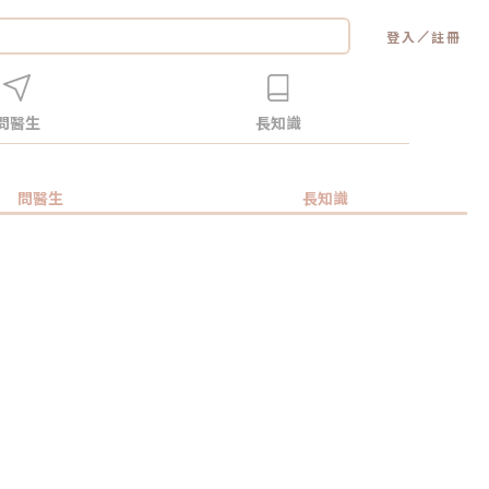
／
登入
註冊
問醫生
長知識
問醫生
長知識