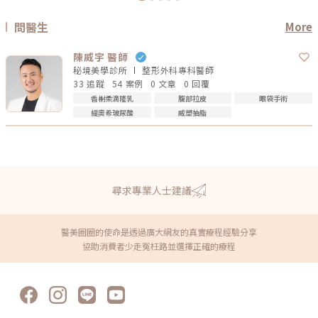
問醫生
More
陳威宇 醫師
秘境美學診所
整形外科專科
醫師
33 追蹤
54 案例
0 文章
0 回覆
香榭柔滴隆乳
腹部拉皮
眼袋手術
緹奧希玻尿酸
威塑抽脂
尋求專業人士建議
醫美圈圈的使命是透過廣大網友的真實療程經驗分享
協助消費者少走冤枉路並選擇正確的療程