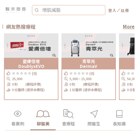
／
登入
註冊
網友熱搜療程
More
愛膚倍增
青萃光
DoublyxEVO
DermaV
(0)
(0)
25,000
5,000 ~ 15,000
54,00
0 則
(療程評價)
0 則
(療程評價)
0 則
0 位醫師
(提供本療程)
1 位醫師
(提供本療程)
0 位醫
看案例
聊醫美
查療程
問醫生
長知識