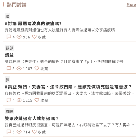
熱門討論
More
臉
#討論 鳳凰電波真的很痛嗎?
有聽說鳳凰痛到爆但也有人說還好有人實際做過可以分享痛感嗎
4
966
收藏
頸部
請益
請益脖紋（先天性）適合的療程？目前有查了 #plt，但也想瞭解更多
3
1087
收藏
臉
#請益 頰凹、夫妻宮、法令紋凹陷，應該先做填充還是電音波？
各位美女～想請問我目前的狀況是頰凹、夫妻宮、法令紋凹陷，去醫美診所諮詢，他是建議我電音波也要做，但療程下來要20萬左右，目前最困擾的是法令紋&gt;頰凹&gt;夫妻宮是先填充完再打電波嗎？還是先打電波再填充呢～～Â
4
1215
收藏
眉眼
雙眼皮縫過有人載割過嗎？
我自己縫過雙眼皮很滿意，可是四年過去，右眼稍微垂下去了？有人再次縫？或者換成割的？又或者聽說可以去掉一些眼皮脂肪的經驗嗎？
5
714
收藏