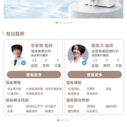
駐站醫師
曾繁聞 醫師
鄭惠文 醫師
凝境美學診所
安瑟美膚皮膚科診所
皮膚專科
醫師
皮膚專科
醫師
12
0
2
12
0
0
追蹤
案例
文章
追蹤
案例
文章
查看更多
查看更多
擅長療程
擅長療程
保妥適肉毒
水無痕玻尿酸
緹奧希玻尿酸
4D童顏針
奇蹟針
凍晶
4D童顏針
美國極線音波
鳳凰電波
蜂巢皮秒
擅長解決問題
擅長解決問題
皺紋
額頭凹凸不平
額頭扁平
痘痘
酒糟肌
輪廓線條
淚溝
輪廓線條
嘴邊肉
體態雕塑
改善老化