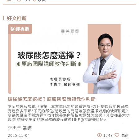
好文推薦
醫師專欄
玻尿酸怎麼選擇？原廠國際講師教你判斷
不同的玻尿酸質地選擇，其實你比想的還重要喔~為什麼瑞絲朗玻尿酸
有這麼多品項?不同的部位/想改善的問題該怎麼選擇對應的玻尿酸呢?
高德美原廠國際講師李杰年院長為你解析玻尿酸怎麼選，能發揮最大功
效!想諮詢更多關於玻尿酸的療程歡迎LINE@杰膚美診所:
https://page.line.me/xhc2941b重點摘要：00:11 玻尿酸作用介紹
李杰年 醫師
00:47 玻尿酸分為三大類型02:09 迷思一、玻尿酸打哪裡都可以？
02:36 迷思二、打完下巴蘋果肌看起來怪怪的？03:30 迷思三、臉部鬆
2025-11-04
1543
收藏
弛只能做拉皮嗎？05:00 總結LINE官方帳號一對一咨詢👉