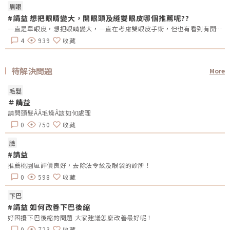
眉眼
#請益 想把眼睛變大，開眼頭及縫雙眼皮哪個推薦呢??
一直是單眼皮，想把眼睛變大，一直在考慮雙眼皮手術，但也有看到有開眼頭的手術，哪總推薦呢?還是兩個都做??需要注意甚麼嗎??
4
939
收藏
待解決問題
More
毛髮
＃請益
請問頭髮ÂÂ毛燥Â該如何處理
0
750
收藏
臉
#請益
推薦桃園區評價良好，去除法令紋及眼袋的診所！
0
598
收藏
下巴
#請益 如何改善下巴後縮
好困擾下巴後縮的問題 大家建議怎麼改善最好呢！
0
723
收藏