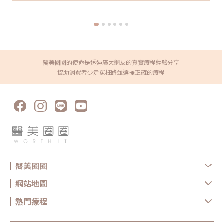
https://reurl.cc/x3EQZN歡迎訂閱我的頻道👉
https://reurl.cc/nY51k8關注杰膚美診所FB👉
https://reurl.cc/XQljva杰膚美診所官網👉https://jfmskin.com/關注
李杰年醫師FB👉https://reurl.cc/Mzk0nm杰膚美診所地址：104台北
市中山區復興北路50號2樓電話：02-8772-6625
醫美圈圈的使命是透過廣大網友的真實療程經驗分享
協助消費者少走冤枉路並選擇正確的療程
醫美圈圈
網站地圖
熱門療程