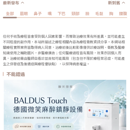
最新發布
新到舊
全部
眉眼
鼻子
嘴
下巴
頸部
臉
毛髮
胸
腰腹
任何手術及療程皆會受到個人因素影響，而導致治療效果有所差異，並可能產生
不同程度的副作用，本站所描述之療程相關內容為療程衛教資訊分享。本網站相
關療程實際案例皆取得病人同意，治療前後比較影像僅供診療說明、衛教及醫療
知識使用之輔助圖片，非醫療廣告；任何醫療過程皆有風險，效果亦因個人而
異，治療前需由醫師自看診並告知可能風險（包含但不限於療程禁忌症、可能產
生之併發症及後遺症與療程優缺點），以保障病患權益。
不能錯過