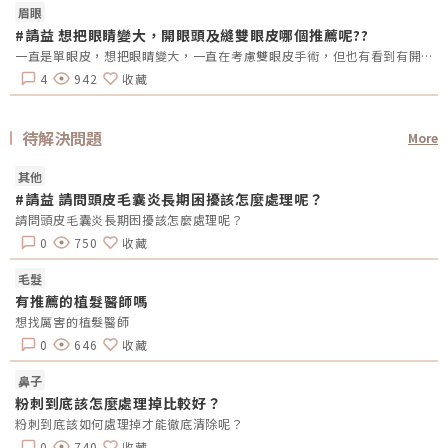
眉眼
#請益 想把眼睛變大，開眼頭及縫雙眼皮哪個推薦呢??
一直是單眼皮，想把眼睛變大，一直在考慮雙眼皮手術，但也有看到有開眼頭的手術，哪總推薦呢?還是兩個都做??需要注意甚麼嗎??
4
942
收藏
待解決問題
More
其他
#請益 請問頭皮毛囊炎長期困擾該怎麼處理呢？
請問頭皮毛囊炎長期困擾該怎麼處理呢？
0
750
收藏
毛髮
有推薦的植髮醫師嗎
想找厲害的植髮醫師
0
646
收藏
鼻子
粉刺到底該怎麼處理掉比較好？
粉刺到底該如何處理掉才能徹底清除呢？
0
740
收藏