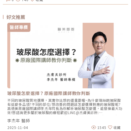
好文推薦
醫師專欄
玻尿酸怎麼選擇？原廠國際講師教你判斷
不同的玻尿酸質地選擇，其實你比想的還重要喔~為什麼瑞絲朗玻尿酸
有這麼多品項?不同的部位/想改善的問題該怎麼選擇對應的玻尿酸呢?
高德美原廠國際講師李杰年院長為你解析玻尿酸怎麼選，能發揮最大功
效!想諮詢更多關於玻尿酸的療程歡迎LINE@杰膚美診所:
https://page.line.me/xhc2941b重點摘要：00:11 玻尿酸作用介紹
李杰年 醫師
00:47 玻尿酸分為三大類型02:09 迷思一、玻尿酸打哪裡都可以？
02:36 迷思二、打完下巴蘋果肌看起來怪怪的？03:30 迷思三、臉部鬆
2025-11-04
1545
收藏
弛只能做拉皮嗎？05:00 總結LINE官方帳號一對一咨詢👉