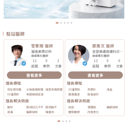
駐站醫師
曾繁聞 醫師
鄭惠文 醫師
凝境美學診所
安瑟美膚皮膚科診所
皮膚專科
醫師
皮膚專科
醫師
12
0
2
12
0
0
追蹤
案例
文章
追蹤
案例
文章
查看更多
查看更多
擅長療程
擅長療程
保妥適肉毒
水無痕玻尿酸
緹奧希玻尿酸
4D童顏針
奇蹟針
凍晶
4D童顏針
美國極線音波
鳳凰電波
蜂巢皮秒
擅長解決問題
擅長解決問題
皺紋
額頭凹凸不平
額頭扁平
痘痘
酒糟肌
輪廓線條
淚溝
輪廓線條
嘴邊肉
體態雕塑
改善老化