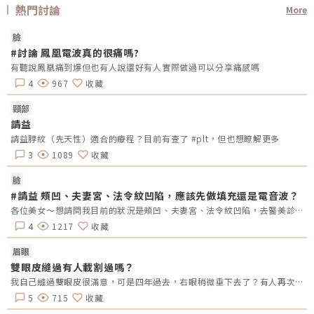
熱門討論
More
臉
#討論 鳳凰電波真的很痛嗎?
有聽說鳳凰痛到爆但也有人說還好有人實際做過可以分享痛感嗎
4
967
收藏
頸部
請益
請益脖紋（先天性）適合的療程？目前有查了 #plt，但也想瞭解更多
3
1089
收藏
臉
#請益 頰凹、夫妻宮、法令紋凹陷，應該先做填充還是電音波？
各位美女～想請問我目前的狀況是頰凹、夫妻宮、法令紋凹陷，去醫美診所諮詢，他是建議我電音波也要做，但療程下來要20萬左右，目前最困擾的是法令紋&gt;頰凹&gt;夫妻宮是先填充完再打電波嗎？還是先打電波再填充呢～～Â
4
1217
收藏
眉眼
雙眼皮縫過有人載割過嗎？
我自己縫過雙眼皮很滿意，可是四年過去，右眼稍微垂下去了？有人再次縫？或者換成割的？又或者聽說可以去掉一些眼皮脂肪的經驗嗎？
5
715
收藏