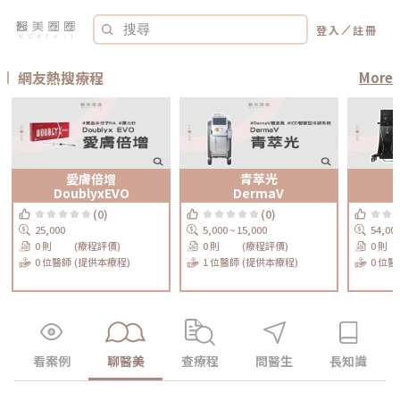
／
登入
註冊
網友熱搜療程
More
愛膚倍增
青萃光
DoublyxEVO
DermaV
(0)
(0)
25,000
5,000 ~ 15,000
54,00
0 則
(療程評價)
0 則
(療程評價)
0 則
0 位醫師
(提供本療程)
1 位醫師
(提供本療程)
0 位醫
看案例
聊醫美
查療程
問醫生
長知識