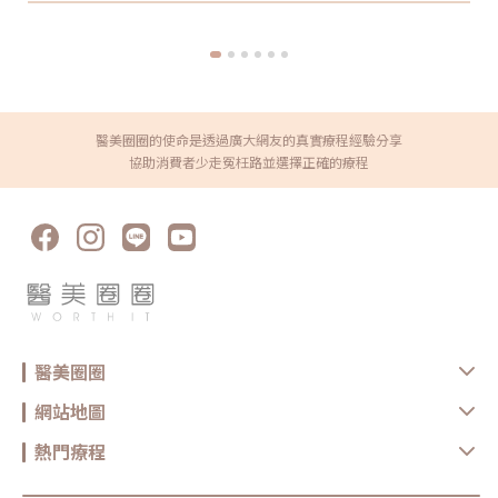
https://reurl.cc/x3EQZN歡迎訂閱我的頻道👉
https://reurl.cc/nY51k8關注杰膚美診所FB👉
https://reurl.cc/XQljva杰膚美診所官網👉https://jfmskin.com/關注
李杰年醫師FB👉https://reurl.cc/Mzk0nm杰膚美診所地址：104台北
市中山區復興北路50號2樓電話：02-8772-6625
醫美圈圈的使命是透過廣大網友的真實療程經驗分享
協助消費者少走冤枉路並選擇正確的療程
醫美圈圈
網站地圖
熱門療程