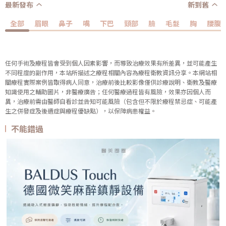
最新發布
新到舊
全部
眉眼
鼻子
嘴
下巴
頸部
臉
毛髮
胸
腰腹
任何手術及療程皆會受到個人因素影響，而導致治療效果有所差異，並可能產生
不同程度的副作用，本站所描述之療程相關內容為療程衛教資訊分享。本網站相
關療程實際案例皆取得病人同意，治療前後比較影像僅供診療說明、衛教及醫療
知識使用之輔助圖片，非醫療廣告；任何醫療過程皆有風險，效果亦因個人而
異，治療前需由醫師自看診並告知可能風險（包含但不限於療程禁忌症、可能產
生之併發症及後遺症與療程優缺點），以保障病患權益。
不能錯過