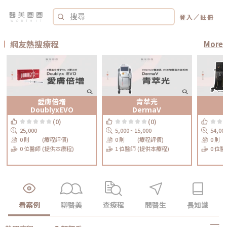
／
登入
註冊
網友熱搜療程
More
愛膚倍增
青萃光
DoublyxEVO
DermaV
(0)
(0)
25,000
5,000 ~ 15,000
54,00
0 則
(療程評價)
0 則
(療程評價)
0 則
0 位醫師
(提供本療程)
1 位醫師
(提供本療程)
0 位醫
看案例
聊醫美
查療程
問醫生
長知識