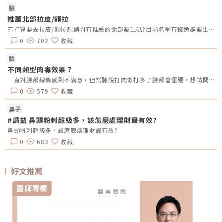
臉
推薦北部拉皮/額拉
有打算要去拉皮/額拉想請問有推薦的北部醫生嗎?目前名單有錢逸群醫生和荊緯政醫生另外想請問有給這兩位醫生做過拉皮的可以分享術前術後照嗎?謝謝~非常感激不盡!!
0
702
收藏
臉
不同類型肉毒效果？
一直對臉部線條感到不滿意，但常聽說打肉毒打多了臉部會僵硬，想請問有施打過的人的真實感受，大概需要多久補打一次？以及不同品牌的差異？謝謝！
0
579
收藏
鼻子
#請益 鼻頭粉刺超級多，該怎麼處理財最有效?
鼻頭粉刺超級多，該怎麼處理財最有效?
0
683
收藏
好文推薦
醫師專欄