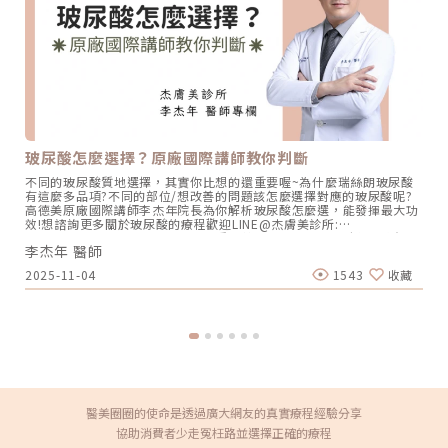
玻尿酸怎麼選擇？原廠國際講師教你判斷
不同的玻尿酸質地選擇，其實你比想的還重要喔~為什麼瑞絲朗玻尿酸
有這麼多品項?不同的部位/想改善的問題該怎麼選擇對應的玻尿酸呢?
高德美原廠國際講師李杰年院長為你解析玻尿酸怎麼選，能發揮最大功
效!想諮詢更多關於玻尿酸的療程歡迎LINE@杰膚美診所:
https://page.line.me/xhc2941b重點摘要：00:11 玻尿酸作用介紹
李杰年 醫師
00:47 玻尿酸分為三大類型02:09 迷思一、玻尿酸打哪裡都可以？
02:36 迷思二、打完下巴蘋果肌看起來怪怪的？03:30 迷思三、臉部鬆
2025-11-04
1543
收藏
弛只能做拉皮嗎？05:00 總結LINE官方帳號一對一咨詢👉
https://reurl.cc/x3EQZN歡迎訂閱我的頻道👉
https://reurl.cc/nY51k8關注杰膚美診所FB👉
https://reurl.cc/XQljva杰膚美診所官網👉https://jfmskin.com/關注
李杰年醫師FB👉https://reurl.cc/Mzk0nm杰膚美診所地址：104台北
市中山區復興北路50號2樓電話：02-8772-6625
醫美圈圈的使命是透過廣大網友的真實療程經驗分享
協助消費者少走冤枉路並選擇正確的療程