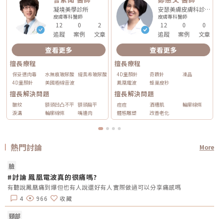
凝境美學診所
安瑟美膚皮膚科診所
皮膚專科
醫師
皮膚專科
醫師
12
0
2
12
0
0
追蹤
案例
文章
追蹤
案例
文章
查看更多
查看更多
擅長療程
擅長療程
保妥適肉毒
水無痕玻尿酸
緹奧希玻尿酸
4D童顏針
奇蹟針
凍晶
4D童顏針
美國極線音波
鳳凰電波
蜂巢皮秒
擅長解決問題
擅長解決問題
皺紋
額頭凹凸不平
額頭扁平
痘痘
酒糟肌
輪廓線條
淚溝
輪廓線條
嘴邊肉
體態雕塑
改善老化
熱門討論
More
臉
#討論 鳳凰電波真的很痛嗎?
有聽說鳳凰痛到爆但也有人說還好有人實際做過可以分享痛感嗎
4
966
收藏
頸部