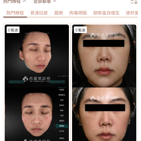
熱門療程
全部都看
熱門療程
音波拉皮
眉眼
肉毒桿菌
膠原蛋白增生
皮秒雷
E電波
E電波