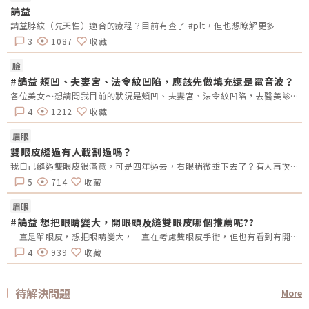
請益
請益脖紋（先天性）適合的療程？目前有查了 #plt，但也想瞭解更多
3
1087
收藏
臉
#請益 頰凹、夫妻宮、法令紋凹陷，應該先做填充還是電音波？
各位美女～想請問我目前的狀況是頰凹、夫妻宮、法令紋凹陷，去醫美診所諮詢，他是建議我電音波也要做，但療程下來要20萬左右，目前最困擾的是法令紋&gt;頰凹&gt;夫妻宮是先填充完再打電波嗎？還是先打電波再填充呢～～Â
4
1212
收藏
眉眼
雙眼皮縫過有人載割過嗎？
我自己縫過雙眼皮很滿意，可是四年過去，右眼稍微垂下去了？有人再次縫？或者換成割的？又或者聽說可以去掉一些眼皮脂肪的經驗嗎？
5
714
收藏
眉眼
#請益 想把眼睛變大，開眼頭及縫雙眼皮哪個推薦呢??
一直是單眼皮，想把眼睛變大，一直在考慮雙眼皮手術，但也有看到有開眼頭的手術，哪總推薦呢?還是兩個都做??需要注意甚麼嗎??
4
939
收藏
待解決問題
More