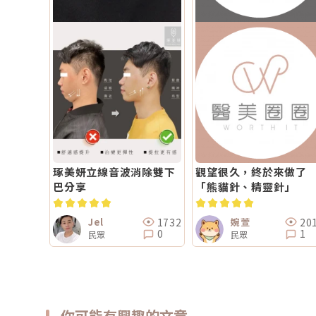
琢美妍立線音波消除雙下
觀望很久，終於來做了
巴分享
「熊貓針、精靈針」
1732
20
Jel
婉萱
0
1
民眾
民眾
你可能有興趣的文章