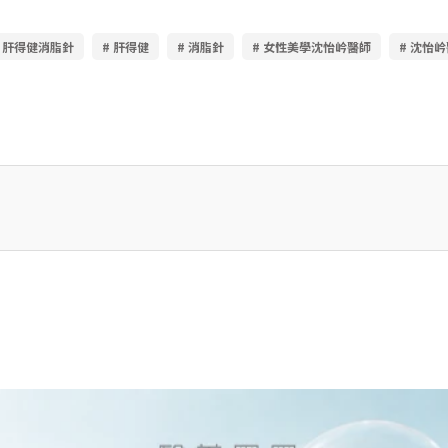
# 肝得健消脂針
# 肝得健
# 消脂針
# 女性美學沈怡岒醫師
# 沈怡