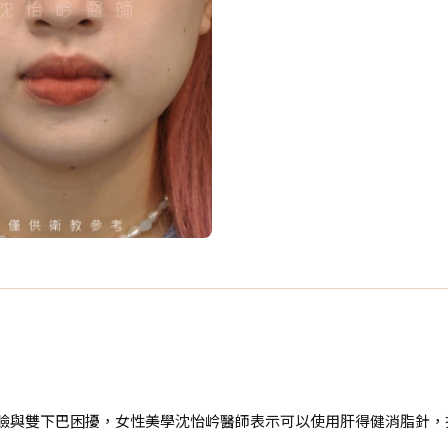
字臉與雙下巴困擾，女性美學沈怡岒醫師表示可以使用肝得健消脂針，