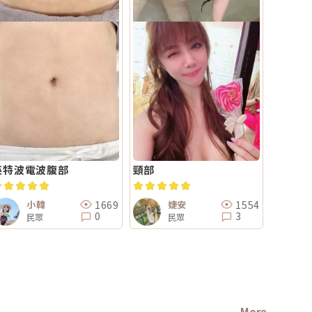
英特波電波腹部
頸部
1669
1554
小韓
婕安
0
3
民眾
民眾
More