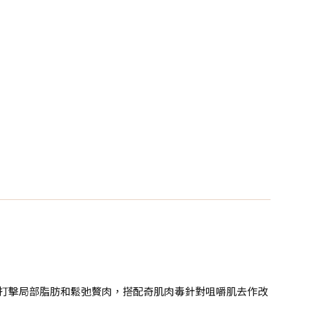
打擊
局部脂肪和鬆弛贅肉，搭配奇肌肉毒針對咀嚼肌去作改