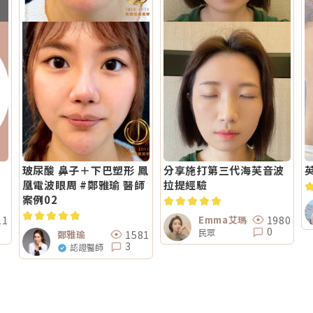
玻尿酸 鼻子＋下巴塑形 鳳
分享施打第三代海芙音波
凰電波眼周 #鄭雅瑜 醫師
拉提經驗
案例02
11
1980
Emma艾瑪
0
民眾
1581
鄭雅瑜
3
認證醫師