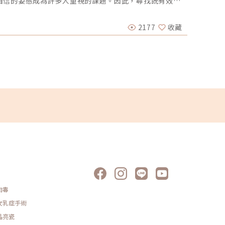
自信的姿態成為許多人重視的課題。因此，尋找既有效又
信。本
得更為重要。MIIDO品川診所應運而生，致力於滿足現代
需求做
醫美圈
，讓每位客戶輕鬆擁有煥然一新的美麗，帶來真正的自信
新擁有
於青春常駐的憧憬從未改變，而「Oligio玩美電波」正
之間出
2177
收藏
2025-
亞洲肌膚打造，有效對抗肌膚鬆弛、細紋等老化問題。療
發炎後
需長時間休養即可展現顯著效果。現代女性因忙碌而無暇
胞會過
io玩美電波」恰好成為最佳選擇，輕鬆維持青春自信，無需
類痘疤
效果。那麼，作為「Oligio玩美電波」的代言人—小S生
復原狀
？「Oligio玩美電波」究竟有什麼樣的效果和特色？另
織過度
gio玩美電波」如何脫穎而出？和挑選最適合自己的儀器？
些？根
gio玩美電波」逆齡的奧秘。圖/玩美電波官網無需恢復期，
適用對
電波」是小S青春之鑰？身為國際巨星的小S（徐熙娣），在娛
（AH
幽默風趣的主持風格廣受許多粉絲的愛戴。儘管年過40，
黑色素
的肌膚依然緊緻光滑，幾乎看不見歲月的痕跡。這讓無數
楊酸則
美電波官網小S透露，「Oligio玩美電波」是她最近發
疤保養
膚的緊緻度和彈性，並有效改善皺紋和細紋，效果顯著且
黑。 
當害怕疼痛的小S，也對這項技術讚不絕口。MIIDO品川
用的成
o玩美電波」的美麗秘密作為MIIDO品川診所的核心療程之
助。而
玩美電波，與鳳凰電波同樣採用單極電波的原理。透過「立體
式淡化
熱能，利用熱效應直接作用於鬆弛下垂的肌膚真皮層，迅速
效果更
增生，達到改善皺紋與細紋的效果。並配備2種專用探頭，
與脈衝
、下顎輪廓線條加強以及頸部等的「全方位治療探頭」，
是目前
、泡泡眼、眼周細紋和眼袋浮腫等問題而設計的「眼周治
蛋白生
波」的獨特之處在於「多段式震動＋冷噴低疼痛技術」，大幅
改善泛
肉毒
著降低了療程的壓力。此外，「自動擊發模式」進一步縮
人。通
鐘即可完成一次療程。許多客戶在治療後都對舒適的過程和
化凹疤透
女乳症手術
時間緊迫的現代人而言，這無疑是理想的美容解決方案，
下，促
晶亮瓷
IDO品川診所最受歡迎的治療選擇之一。「Oligio玩美電波」
化凹疤