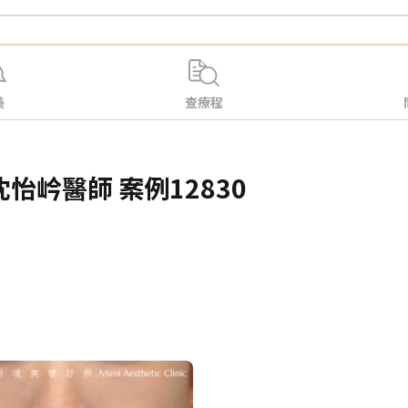
美
查療程
怡岒醫師 案例12830