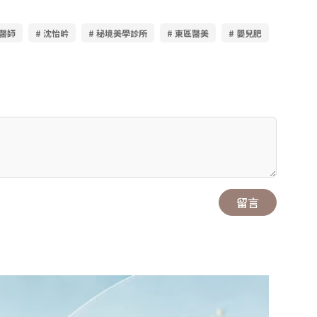
岒醫師
# 沈怡岒
# 秘境美學診所
# 東區醫美
# 嬰兒肥
留言