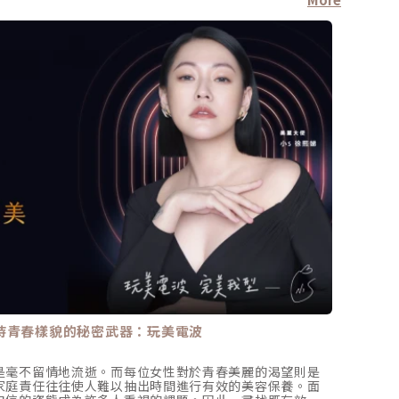
持青春樣貌的秘密武器：玩美電波
淡化痘
是毫不留情地流逝。而每位女性對於青春美麗的渴望則是
痘痘消
家庭責任往往使人難以抽出時間進行有效的美容保養。面
不乾淨