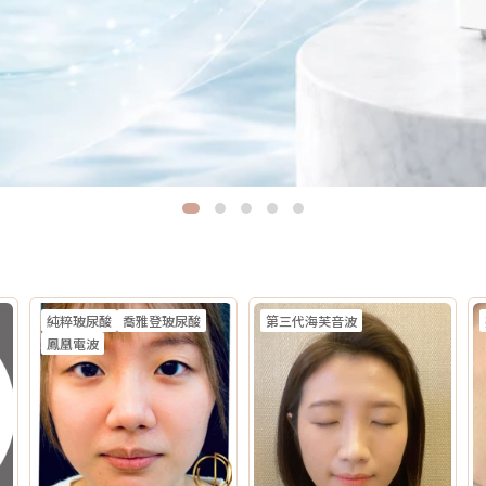
純粹玻尿酸
喬雅登玻尿酸
第三代海芙音波
鳳凰電波