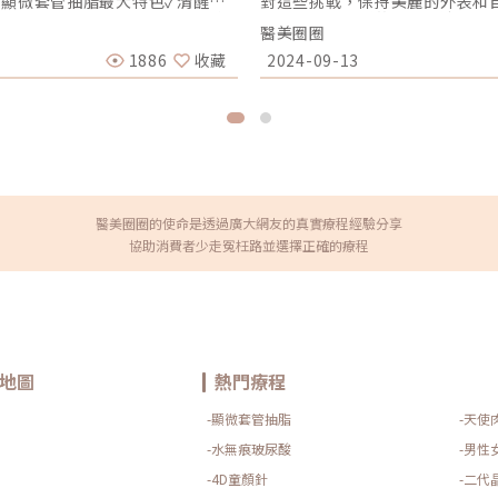
）顯微套管抽脂最大特色✓清醒手
對這些挑戰，保持美麗的外表和
常運作，不用全身麻醉，降低手
能融入日常生活的美容解決方案顯
醫美圈圈
的抽脂管徑最粗是5mm，但顯微
女性對專業且不推銷的醫美服務
下疤痕，多半只有隨著時間慢慢消
和滿足感。長久以來，每位女性對
1886
收藏
2024-09-13
、股溝等不明顯的地方。✓恢復
是實現這願望的完美神器。專為
正常上班。✓免塑身衣：穿著塑身
程中的痛感不但微乎其微，更不
織的傷害極少，故肌肉出血的可
長時間進行美容護理，「Olig
彈：顯微套管抽脂技術可以做到深
打擾日常生活即可達到理想的美肌
與後續切皮。抽脂手術有非常多
完三胎之後是如何保持青春樣貌呢
就截然不同。在手術前挑選技術
外，在眾多電波儀器中，「Oli
風險，更能有效避免凹凸不平、
接下來，讓我們一一揭開「Oli
《點擊看完整文章介紹》文章轉
疼痛感輕微，「Oligio玩美
樂圈中一直以青春靚麗的形象和
醫美圈圈的使命是透過廣大網友的真實療程經驗分享
並且已經是三個孩子的母親，她
協助消費者少走冤枉路並選擇正確的療程
人對她的保養秘訣充滿好奇。圖/玩
現的一項美容利器。可以提升肌
無需恢復期、疼痛感低，即使是相
診所的秘密武器，揭開「Oligi
一，即是備受讚譽的Oligio
容積式加熱」產生60至65度的
收縮肌膚，同時促進膠原蛋白的
適用於嘴邊肉、法令紋、雙下巴
地圖
熱門療程
以及專為改善魚尾紋、眼周鬆弛
療探頭」。「Oligio玩美電
-顯微套管抽脂
-天使
提升了治療過程的舒適度，並顯
短了治療時間，最快僅需30分
-水無痕玻尿酸
-男性
迅速的療程時間感到讚嘆。對於
-4D童顏針
-二代
使「Oligio玩美電波」成為MI