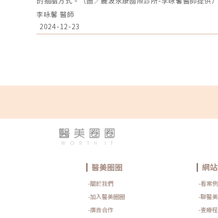
的抽脂方式。（圖／麗波永康國際診所-李咏馨醫師提供
術：使用「腫脹麻醉技術」之局部麻醉，保護肌肉神經正
李咏馨 醫師
術風險，把關每一位抽脂診療者的安全。✓傷口小：現今
套管抽脂所使用的管徑為2mm以下，故傷口幾乎不會留
2024-12-23
退的色素沉澱，且傷口通常隱藏在腋下縐摺處、大腿根部
快：治療結束之後都可以正常吃飯或自行返家，隔天即可
衣主要目的是壓迫止血，由於顯微套管抽脂技術對肌肉組
能性也極低，所以術後是不需穿塑身衣的。✓皮膚自然回
層淺層均勻的收縮，因而帶動皮膚回彈，故術後不用按摩
種，不同的原理、做法與技術，後續的效果與照顧方式也
可信任的醫師，用安全性高的抽脂方式，可大幅降低抽脂
抽脂疤痕等後遺症問題產生，讓美麗不需要冒任何風險。
載自「麗波永康國際診所-李咏馨醫師專欄」
醫美圈圈
網站
-關於我們
-看案例
-加入醫美圈圈
-聊醫美
-廣告合作
-查療程