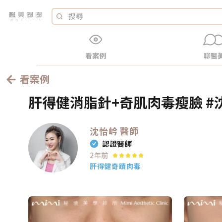
看案例
聊醫
看案例
肝得健消脂針+奇肌肉毒瘦臉 #沈
沈怡岒
醫師
認證醫師
2年前
肝得健
奇蹟肉毒