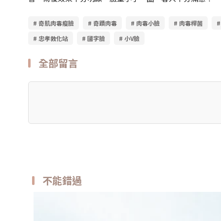
# 奇肌肉毒瘦臉
# 奇蹟肉毒
# 肉毒小臉
# 肉毒桿菌
# 忠孝敦化站
# 國字臉
# 小V臉
全部留言
不能錯過