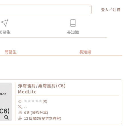
／
登入
註冊
問醫生
長知識
問醫生
長知識
淨膚雷射/柔膚雷射(C6)
MedLite
(0)
--
0 則(療程分享)
12 位醫師(提供本療程)