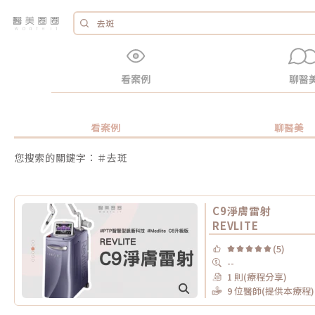
看案例
聊醫
看案例
聊醫美
您搜索的關鍵字：＃去斑
C9淨膚雷射
REVLITE
(5)
--
1 則(療程分享)
9 位醫師(提供本療程)