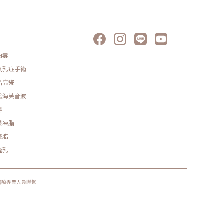
肉毒
女乳症手術
晶亮瓷
代海芙音波
達
發凍脂
減脂
隆乳
醫療專業人員聯繫