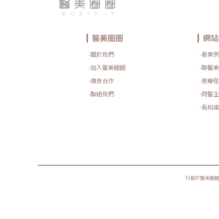
醫美圈圈
網站
-關於我們
-看案例
-加入醫美圈圈
-聊醫美
-廣告合作
-查療程
-聯絡我們
-問醫生
-長知識
刊載於醫美圈