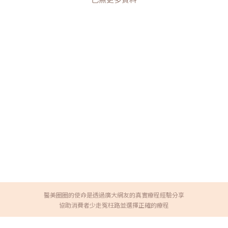
醫美圈圈的使命是透過廣大網友的真實療程經驗分享
協助消費者少走冤枉路並選擇正確的療程