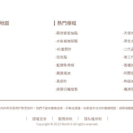
地圖
熱門療程
-顯微套管抽脂
-天使
-水無痕玻尿酸
-男性
-4D童顏針
-二代
-倍克脂
-第三
-藍鑽魚骨線
-善纖
-鳳凰電波
-阿爾
-真皮秒
-熱磁
-皮瓣分離植髮
-魔滴
圈內的資訊僅用於教育目的。我們不提供醫療諮詢、診斷或建議。如果遇到任何的醫療問題，請與相關
|
|
|
|
版權宣告
服務條款
隱私權條款
Copyright © 2022 Worth it All rights reserved.