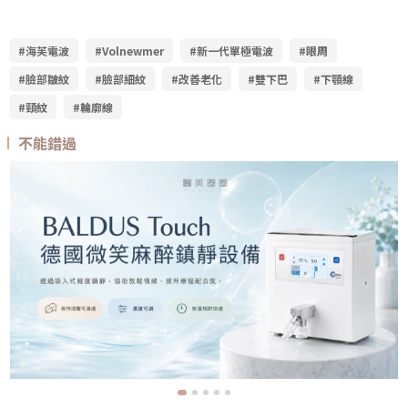
#海芙電波
#Volnewmer
#新一代單極電波
#眼周
#臉部皺紋
#臉部細紋
#改善老化
#雙下巴
#下顎線
#頸紋
#輪廓線
不能錯過