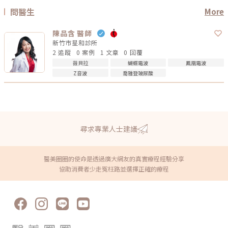
問醫生
More
陳品含 醫師
新竹市星和診所
2 追蹤
0 案例
1 文章
0 回覆
薇貝拉
蝴蝶電波
鳳凰電波
Z音波
喬雅登玻尿酸
尋求專業人士建議
醫美圈圈的使命是透過廣大網友的真實療程經驗分享
協助消費者少走冤枉路並選擇正確的療程