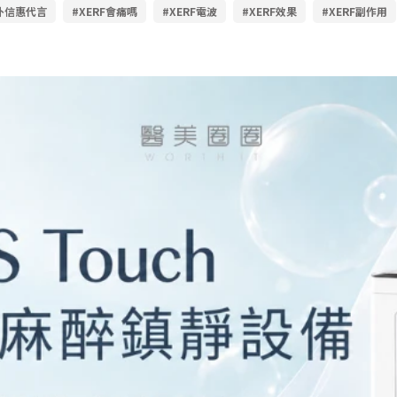
朴信惠代言
#XERF會痛嗎
#XERF電波
#XERF效果
#XERF副作用