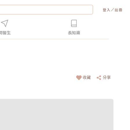
／
登入
註冊
問醫生
長知識
收藏
分享