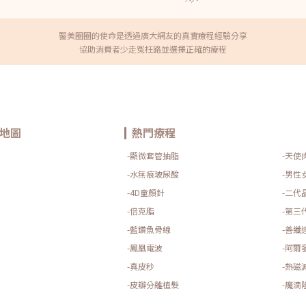
醫美圈圈的使命是透過廣大網友的真實療程經驗分享
協助消費者少走冤枉路並選擇正確的療程
地圖
熱門療程
-顯微套管抽脂
-天使
-水無痕玻尿酸
-男性
-4D童顏針
-二代
-倍克脂
-第三
-藍鑽魚骨線
-善纖
-鳳凰電波
-阿爾
-真皮秒
-熱磁
-皮瓣分離植髮
-魔滴