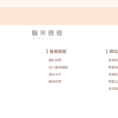
醫美圈圈
網站
-關於我們
-看案例
-加入醫美圈圈
-聊醫美
-廣告合作
-查療程
-聯絡我們
-問醫生
-長知識