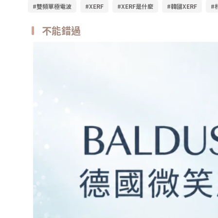
#雙頻單極電波
#XERF
#XERF是什麼
#韓國XERF
#
不能錯過