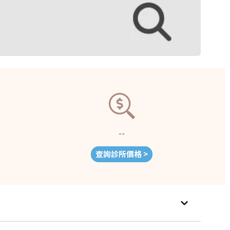
--
查詢診所價格 >