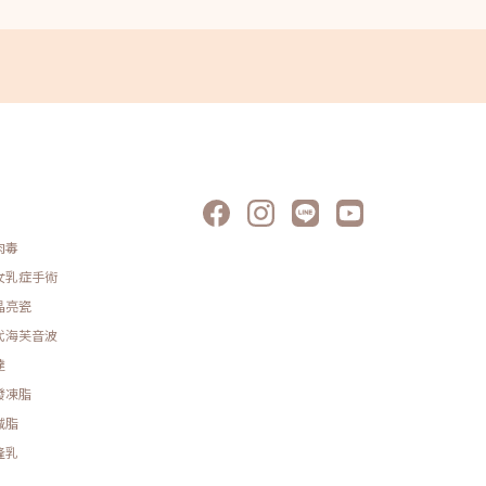
肉毒
女乳症手術
晶亮瓷
代海芙音波
達
發凍脂
減脂
隆乳