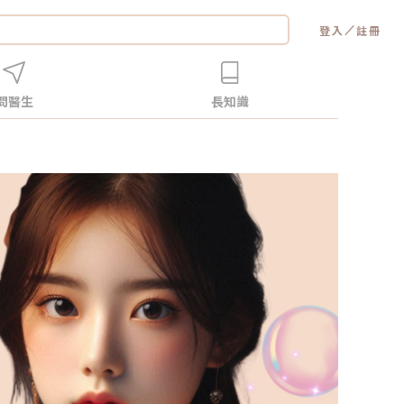
／
登入
註冊
問醫生
長知識