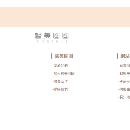
醫美圈圈
網站
-關於我們
-看案例
-加入醫美圈圈
-聊醫美
-廣告合作
-查療程
-聯絡我們
-問醫生
-長知識