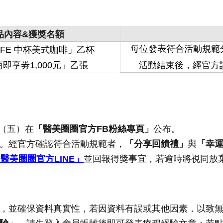
品內容&獲獎名額
每位發表符合活動規範
CAFE 中杯美式咖啡」乙杯
即享劵1,000元」乙張
活動結束後，經官方評
02（五）在
「醫美圈圈官方FB
粉絲專頁」
公布。
行審核。經官方確認符合活動規範者，
「分享回饋禮」
與
「幸
「醫美圈圈官方
LINE
」
並回報得獎事宜，若逾時將視同放
，並確保資料真實性，若因資料有誤或其他因素，以致