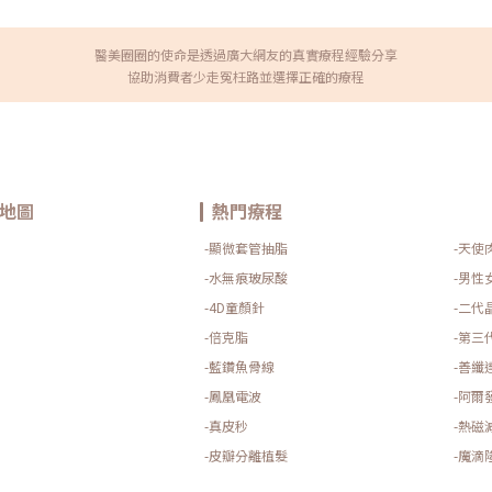
醫美圈圈的使命是透過廣大網友的真實療程經驗分享
協助消費者少走冤枉路並選擇正確的療程
地圖
熱門療程
-顯微套管抽脂
-天使
-水無痕玻尿酸
-男性
-4D童顏針
-二代
-倍克脂
-第三
-藍鑽魚骨線
-善纖
-鳳凰電波
-阿爾
-真皮秒
-熱磁
-皮瓣分離植髮
-魔滴