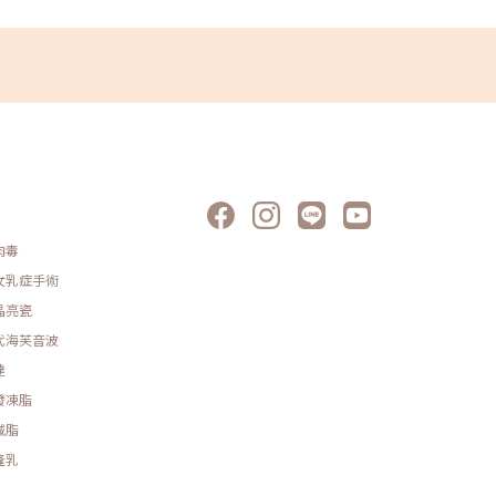
肉毒
女乳症手術
晶亮瓷
代海芙音波
達
發凍脂
減脂
隆乳