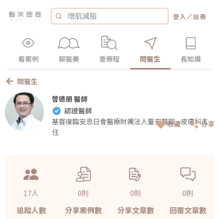
／
登入
註冊
看案例
聊醫美
查療程
問醫生
長知識
問醫生
曾德朋 醫師
認證醫師
基督復臨安息日會醫療財團法人臺安醫院 - 皮膚科主
收藏
分享
任
17人
0則
0則
0則
追蹤人數
分享案例數
分享文章數
回覆文章數