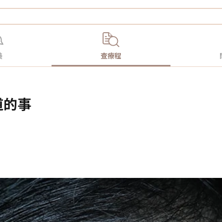
美
查療程
道的事