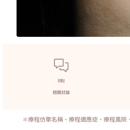
0則
相關討論
✽療程仿單名稱、療程適應症、療程風險、