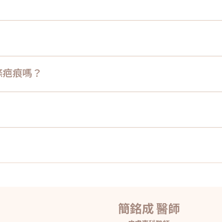
條疤痕嗎？
簡銘成 醫師