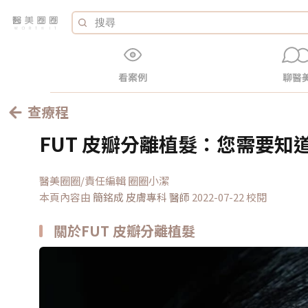
看案例
聊醫
查療程
FUT 皮瓣分離植髮：您需要知
醫美圈圈/責任編輯 圈圈小潔
本頁內容由
簡銘成 皮膚專科
醫師
2022-07-22 校閱
關於FUT 皮瓣分離植髮