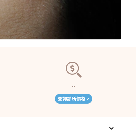
--
查詢診所價格 >