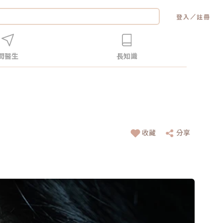
／
登入
註冊
問醫生
長知識
收藏
分享