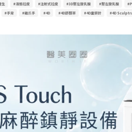
增生
#液態拉皮
#注射式拉皮
#3D聚左旋乳酸
#聚左旋乳酸
#P
#手背
#雞爪手
#4D
#4D舒顏萃
#4D童妍針
#4D Sculptr