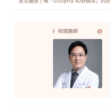
民眾最想了解「Sculptra 4D舒顏萃」的
校閱醫師