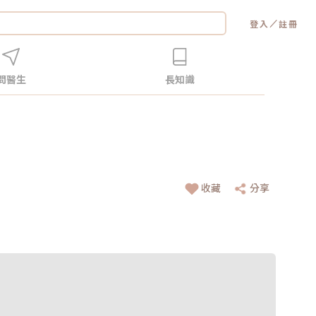
／
登入
註冊
問醫生
長知識
收藏
分享