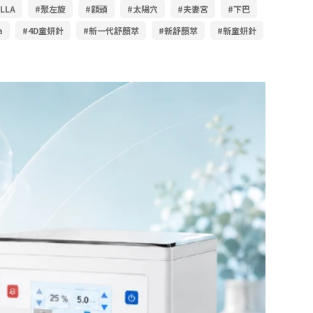
LLA
#聚左旋
#額頭
#太陽穴
#夫妻宮
#下巴
a
#4D童妍針
#新一代舒顏萃
#新舒顏萃
#新童妍針