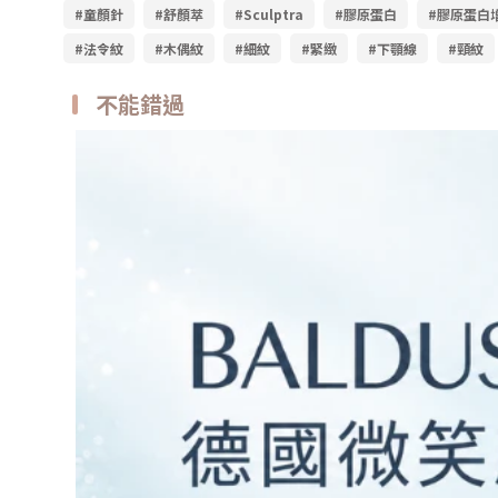
#童顏針
#舒顏萃
#Sculptra
#膠原蛋白
#膠原蛋白
#法令紋
#木偶紋
#細紋
#緊緻
#下顎線
#頸紋
不能錯過