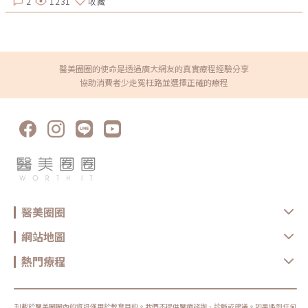
2
1231
收藏
同的是MIIDO品川診所全年無休，每天從早上九點營業到晚上八點半，讓顧
客們只要有空閒時間就可以馬上安排療程施作。想體驗第五代電波-Oligio
玩美電波的極緻魅力嗎？快跟品川預約吧！MIIDO品川診所地址：新北市新
店區北新路3段136號電話：02-2911 6978加Line諮詢
醫美圈圈的使命是透過廣大網友的真實療程經驗分享
協助消費者少走冤枉路並選擇正確的療程
醫美圈圈
網站地圖
熱門療程
刊載於醫美圈圈內的資訊僅用於教育目的。我們不提供醫療諮詢、診斷或建議。如果遇到任何