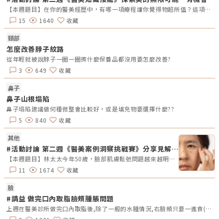
狀況，再依照膚質、膚況為每一位顧客量身設計療程計畫。沒想到這樣的策
【本週題目】在你的醫美經歷中，有哪一項療程讓你覺得物超所值？這項療程的效果和價格如何？為什麼你會推薦它？【本週活動時間】10/21（一）AM09:00-10/27（日） PM23:59【活動獎勵】《7-11購物金50元》抽10名會員【活動方式】活動期間每週一AM09:00將在活動討論區發布討論主題，請在該討論主題回覆符合問題的留言。若經查詢發佈無意義的回文，則喪失抽獎、獲獎資格。例如：非主題回覆、未完整回覆等。將從符合留言規則的參與者中抽出 10名「專業討論獎」得獎者。此外，官方還會評選出最佳留言者，這些留言者將優先納入抽獎範圍，以提升其被抽中的機會。於每週日23:59留言截止，經核對皆符合活動規範，將於次週一抽出10名幸運得獎者。乙組會員帳號當週僅限留言乙次。若當週獲獎的會員帳號，次週仍可參與留言和抽獎。會員連續4週參與醫美知識接龍活動者，將有額外抽「每週成就獎」的機會，可獲得「7-11購物金100元」作為獎勵。每週一於討論區對應主題最下方公布得獎名單，並且用站內信通知得獎會員須加入「醫美圈圈官方LINE」以利獎勵發放。
略，更讓職人精神深耕於文化中的日本人趨之若鶩。雖然診所並非位在一級
戰區，但在新店大坪林捷運站旁的品川，開業十多年來，也意外地累積一群
15
1640
收藏
日本顧客，不僅被日本媒體TaipeiNavi等旅遊雜誌報導過，連日本藝人渡邊
直美來台時，也特別指定要拜訪品川診所。可見專精皮秒雙機雷射、電波音
頸部
波拉皮的品川，憑藉著良好的技術與對於細節的要求，成功獲得了不少日本
顧客跨海支持。有效、安全，是品川挑選儀器的第一考量。圖/品川診所提
怎麼改善脖子紋路
供站在顧客角度挑選儀器，有效又安全的玩美電波Oligio成首選要幫客人挑
從年輕就被說脖子一圈一圈擦什麼保養品都沒用要怎麼改善?
選「最有效、最安全」的儀器是品川診所的堅持。每次在選購機器設備時，
品川都會同步安排各家廠牌的機型試用，請診所醫師們參考醫學實證資料和
3
649
收藏
實際試用感受，經過各層面的考量與討論後才下決定採購。購入後，還會再
研究出最好的施作方式才推出，因為「沒效果才是最貴的，安全更是無法妥
協的堅持」。品川相信「沒效果才是最貴的，安全更是無法妥協的堅持」。
鼻子
圖/品川診所提供第五代電波-Oligio玩美電波「非侵入式電波治療系統」就
鼻子山根塌陷
相當吻合品川診所的標準。不只儀器特別針對亞洲人的皮膚特性、耐受性和
療程習慣而設計，也特別提升了溫度感應監測裝置，將表皮溫度控制在43
鼻子塌陷建議做何種微整會比較好，或是填充物要選擇什麼??
度，一旦感應到溫度過高，儀器就會自動停止施打，避免燙傷；以及加入
5
840
收藏
「可調式冷卻震動系統」根據患者當下對疼痛的忍受度調整噴發冷媒時間的
長短。另外值得一提的是Oligio玩美電波內建了「表面壓力偵測系統」因為
一旦施作時探頭力道不平均、操作沒有服貼表皮，也會增加燒燙傷的風險，
其他
因此當儀器偵測發現壓力異常時，就會馬上通知醫師並暫停施打。三道安全
#活動討論 第二週《醫美案例洞察挑戰賽》分享見解拿好禮
防護，讓玩美電波獲得美國FDA、台灣衛福部TFDA、韓國KFDA、歐盟CE等
多國國際認證，成為品川診所新一代的電波首選。另一方面，玩美電波的擊
【本週題目】林太太今年50歲，臉部肌膚鬆弛問題越來越明顯，特別是眼角和嘴角的細紋、眼袋，以及惱人的斑點，讓她感到整體看起來較為憔悴與顯老。她想改善肌膚鬆弛、眼袋與斑點問題，不介意透過手術或其他方式治療，請大家為林太太推薦適合的療程，幫助她重拾自信的容貌。【本週活動時間】01/13（一）AM09:00 - 01/19（日） PM23:59【活動獎勵】 專業評論獎《7-11購物金50元》抽10名會員 推薦好友留言送《LINE Points 5點數》每人推薦好友上限2人【活動方式】 活動期間每週一AM09:00將在在討論區發布一個模擬的醫美案例。案例包含患者的需求、問題描述。會員需根據案例情境進行分析，並針對該案例提供建議或解決方案。可以提出不同的治療選項、分析治療結果，或者分享相關經驗。每位會員的回應需具體、實用。 官方將根據會員的回應品質來優先評選出「專業評論獎」，這些留言者將優先納入抽獎範圍，以提升其被抽中的機會。留言中若包含分析、建議或醫美知識等。 避免重複、抄襲回覆其他參與者，或發表與前後留言無關的內容。如「同意」、「好棒」等，將不計入抽獎資格。 當週活動的留言截止時間為每週日 23:59。經核對符合活動規範的留言後，將於2025 / 02 / 03（一）統一抽出每週 10 名幸運得主，並另在討論區公布得獎名單。 乙組會員帳號於當週活動僅限留言乙次。 會員連續4週參與《醫美案例洞察》活動者，將有額外抽「活躍參與獎」的機會，可獲得「7-11購物金100元」作為獎勵。【推薦好友留言送】 活動期間，推薦朋友至每週主題活動討論區留言，每成功推薦 1 人可額外獲得「LINE Points 5 點數」。每人最多可推薦 2 人，超過 2 人則無法再獲得額外獎勵。 若多人推薦同一位朋友，獎勵將優先發放給第一位完成回報資料並經核對無誤的推薦者，其他推薦者將不予發放獎勵。此外，若推薦的好友未參與留言，則該推薦視為無效，將不予發放獎勳。 推薦人需確認好友已完成留言，並於2025 / 02 / 02（日）23:59前加入「醫美圈圈官方LINE」，點選LINE圖文選單中的【推薦好友加入】填妥推薦好友問卷資料後提交。 若發現參加者有不當行為，包括使用假帳戶、重複推薦、內容不符合規定或其他影響活動公平性的行為，主辦方保留取消參與資格及不發放獎勵的權利。 所有推薦資料需於2025 / 02 / 02（日）23:59前提交，逾期將視為放棄獎勵資格。 所有推薦資料提交後，官方將進行核對與統計，核對無誤者，「LINE Points 5點數」統一於2025/02/10（一）23:59前陸續發放完畢。如因資料填寫錯誤或未在指定時間內提交而無法核對，恕不補發。&lt;&lt;&lt;點我看更多活動詳情&gt;&gt;
發速度快，全臉30分鐘左右即可完成。探頭不鎖時間的設計，也打破傳統電
波拉皮的限制，讓醫師更能夠依照局部加強靈活客製化療程，因此整體價格
11
1674
收藏
也會更為彈性、易入手。Oligio玩美電波除了改善皺紋及細紋，也可局部微
調五官「Oligio玩美電波所配置的全臉探頭及眼周探頭，除了在仿單適應證
臉
中提到的改善皺紋與細紋的效果，就診所臨床得到的經驗可以發現，針對臉
部的雙下巴、法令紋、木偶紋、脖子鬆弛等區域都能看到改善，甚至在毛
#請益 做完口內取脂臉頰腫脹問題
孔、橘皮、眉毛不對稱、胸部下垂、腹部＆臀部鬆弛及蝴蝶袖等問題上，也
上週在醫美診所做完口內取脂後,除了一般的水腫情況,右臉頰只要一進食(軟的食物)就會越來越腫脹,右臉整個凸起來且變硬,感覺很恐怖.請問為什麼會有這種情況?多久才會好?手術到今天約10天了.謝謝~
能看到一定的成果。」品川診所創辦人李奕明補充說到。品川希望每一位顧
客都能輕鬆自在，放鬆的享受醫美療程。圖/品川診所提供與大部分診所不