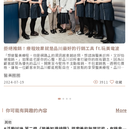
拒絕推銷！療程效果就是品川最好的行銷工具 ft.玩美電波
「想做醫美療程，但是網路上的資訊越查越迷惘，想諮詢醫美診所，又好怕
被推銷。」如果這也是你的心聲，那品川診所會打破你的既有觀念，因為以
顧客感受為優先的品川，開業至今堅持不主動推銷、不包套銷售、透明化價
格，讓每一位顧客來到品川都能輕鬆自在，並放鬆的享受醫美療程。品川除
了是日本高級區，將「品川」兩個字拆解，是三個口＋三個一，正是品川的
醫美圈圈
目標：口碑第一。圖/品川診所提供專心做好一件事，成果自然會說話
MIIDO品川診所創辦人李奕明是一位咖啡迷，他將探訪好咖啡多年的心得融
2024-07-19
3911
收藏
入品川的服務中。「經驗告訴我，一間好咖啡館不一定要賣套餐與甜品，畢
竟多數客人是為了一杯好咖啡而被吸引來。沖一杯講究的咖啡，水溫、水
量、咖啡新鮮度、粉末粗細、沖泡時間、手法與角度每一環節都會影響到最
後的成品，醫美療程也是如此。醫師如何依照不同顧客的狀況與需求調整儀
器的能量、頻率、深度，擊發間隔與施作時間、施打位置，甚至角度，也都
會影響最終的成果。」李奕明生動的解釋。即使採用同樣的療程、儀器，也
要依照顧客個別的臉型、膚況，調整儀器的能量、頻率、深度，擊發間隔與
你可能有興趣的內容
More
施作時間、施打位置，甚至角度，每一環節都會影響最終的成果。圖/品川
診所提供帶著「把簡單的事情做得不簡單，口碑就是最好的宣傳。」這樣的
信念，創立之初，品川就從顧客的角度來思考，希望將諮詢及治療回歸醫療
其他
專業，除了不推銷、價格透明，更只提供雷射、電音波等五種療程項目，以
專精專攻為目標。醫師在施作前，會先透過詳盡的問診評估每位顧客的肌膚
#活動討論 第二週《醫美知識接龍》探索美的無限可能．有機會贏取專屬好禮