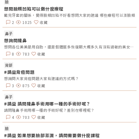
較緊的人，年輕時就可能有淚溝。 後天老化：隨著年齡增長，眼周脂肪流
臉
失或位移、骨膜支撐力下降，淚溝會更加明顯。眼袋的成因則多與眼窩隔膜
想問臉頰凹陷可以做什麼療程
鬆弛有關，脂肪失去支撐向前膨出，加上熬夜、過敏、鹽分攝取過多造成的
水腫，都會讓眼袋看起來更嚴重。三、該如何改善淚溝與眼袋？治療前，最
戴完牙套的關係，覺得臉頰凹陷不好看想問大家的建議 哪些療程可以澎臉頰
重要的是先分辨問題根源，才不會「補錯地方」或「白挨一刀」。非侵入式
微整療程針對單純的淚溝凹陷，玻尿酸填補是目前臨床上最常見、恢復期最
2
1025
收藏
短的方式，透過精準劑量與注射層次，把凹陷的部位「墊平」，讓眼周恢復
平滑。手術矯正如果是脂肪膨出明顯的眼袋，或合併皮膚鬆弛，玻尿酸就無
鼻子
法解決根本問題，這時可能需要透過眼袋手術（內開或外開），將多餘脂肪
重新分布或移除，同時緊緻皮膚。複合式治療臨床上很多人並非單一問題，
想詢問隆鼻
而是淚溝合併輕微眼袋，這種情況通常建議「填補＋緊緻」雙管齊下，效果
想問各位美美是用自肋，還是假體居多恢復期大概多久有沒有過敏的美女去做鼻子有什麼要注意的因為自己本身過敏很容易一直揉捏鼻子這方面比較好奇會不會有影響
才會自然、不顯突兀。四、淚溝填補推薦：保柔緹玻尿酸在淚溝的玻尿酸選
擇上，我個人在門診中經常使用保柔緹（Belotero）玻尿酸。保柔緹的特色
8
783
收藏
在於質地細緻、延展性佳，注射後能均勻融入組織、服貼度高，比較不容易
出現局部凸起或泛藍（Tyndall effect）的狀況，特別適合眼下這種皮膚
背部
薄、活動度高的精細部位。搭配正確的注射層次與劑量控制，保柔緹可以讓
淚溝呈現自然的填補效果，摸起來也偏柔軟，不會有明顯的異物感，是許多
#請益背痘問題
想改善淚溝、卻擔心「一眼看出來有打針」的求美者的優先選擇。最後想提
想詢問大家背痘問題大家有建議的方式嗎？
醒大家醫療從來不是單純的商業交易，任何療程都伴隨著風險與個體差異。
淚溝、眼袋、臥蠶的處理方式因人而異，建議實際回診讓醫師評估你的眼周
3
875
收藏
結構、皮膚狀況與老化程度，才能規劃出最適合、最自然的改善方案。如果
你也有眼周困擾，歡迎回診諮詢，一起找回明亮有神的眼神。
鼻子
#請益 請問隆鼻手術用哪一種的手術好呢？
請問隆鼻手術用哪一種的手術好呢？差別在哪裡呢？
4
703
收藏
臉
#請益 如果想要臉部澎潤，請問需要做什麼課程