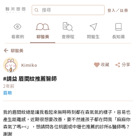
／
登入
註冊
看案例
聊醫美
查療程
問醫生
長知識
聊醫美
收藏
分享
Kimiko
#請益 眉間紋推薦醫師
2年前
眉眼
我的眉間紋總是讓我看起來無時時刻都在森氣氣的樣子，容易也
產生距離感，近期很想要改善，要不然連孩子都在問我「麻麻你
森氣了嗎><」，想請問各位桃園或中壢也推薦的診所&醫師嗎？
謝謝