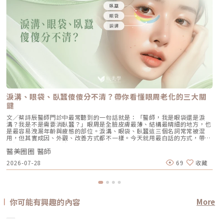
淚溝、眼袋、臥蠶傻傻分不清？帶你看懂眼周老化的三大關
鍵
文／蔡詩辰醫師門診中最常聽到的一句話就是：「醫師，我是眼袋還是淚
溝？我是不是需要消臥蠶？」眼周是全臉皮膚最薄、結構最精細的地方，也
是最容易洩漏年齡與疲態的部位。淚溝、眼袋、臥蠶這三個名詞常常被混
用，但其實成因、外觀、改善方式都不一樣。今天就用最白話的方式，帶大
家把眼周問題一次分清楚。一、先搞懂差異：淚溝、眼袋、臥蠶是什麼？臥
醫美圈圈 醫師
蠶臥蠶是下眼瞼靠近睫毛處的一小條肌肉（眼輪匝肌），微笑或瞇眼時會鼓
起，讓眼神看起來更有神、更年輕俏皮。臥蠶是「肌肉」，面無表情時通常
2026-07-28
69
收藏
不明顯。眼袋眼袋則是下眼瞼的脂肪因為老化、韌帶鬆弛而向外膨出，就算
面無表情也看得到，從側面看會有明顯的突出感，是讓人顯老的主因之一。
淚溝淚溝是從內眼角沿著下眼瞼靠鼻側延伸出的一條凹溝，是骨骼與皮膚之
間的韌帶牽引所造成的凹陷。淚溝本身多半和「凹陷」有關，而不是脂肪膨
出，因此和眼袋的處理邏輯完全不同，淚溝要「填補」，眼袋常需要「移除
或重新分布脂肪」。很多人以為自己眼袋很嚴重，其實只是淚溝太深，光影
你可能有興趣的內容
More
對比之下讓下眼瞼看起來浮腫，這也是門診中最常被誤判的狀況。二、為什
麼會出現淚溝與眼袋？淚溝的成因可分為兩種： 先天性：眼皮較薄、韌帶