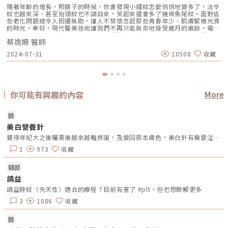
隨著年齡的增長，照鏡子的時候，你會發現小細紋怎麼悄悄地變多了，法令
紋也越來深、甚至抬頭紋也不請自來，笑起來還會多了幾條魚尾紋。面對這
些老化問題總令人困擾無助，讓人不禁懷念起那些青春年少、肌膚緊緻光滑
的時光。幸好，現代醫美技術讓我們不再只能無奈地接受歲月的痕跡。電波
拉皮無疑是當今非侵入性療程中相當受歡迎的選擇之一，成為許多人重拾緊
蔡逸姍 醫師
緻肌膚的秘密武器。近年來，各式各樣的電波療程陸續問世，為消費者提供
了多樣化的選擇。而這當中又包含了非侵入性的單極電波、多極電波，以及
2024-07-31
10508
收藏
微侵入性的微針電波，每種療程都有獨特的優勢和適用範圍。本文將從療程
原理到各類型的儀器比較，並探討適合使用的族群，同時回答電波拉皮中最
常見的問題。單極電波、多極電波、微針電波有何不同？「電波拉皮從最早
的單極電波一路演進到雙極電波、多極電波，而自2023-2024這兩年微針電
波類儀器更是如雨後春筍般地推出市場，對消費者來說選擇變多了固然是好
事，但這也同時考驗著醫師與消費者在選擇合適儀器與療程時的功力」同時
你可能有興趣的內容
More
身為Oligio玩美電波（單極電波）及Matrix翡翠電波（微針多極電波）講師
的蔡逸姍醫師說到。在選擇電波拉皮療程時，或許你已經聽過單極、雙極、
多極電波和微針電波，但它們究竟有何不同？不同的作用原理適合的族群及
臉
解決的問題也大不相同，讓我們先通過治療原理及優缺點來快速的認識不同
美白營養針
機種的差異吧！單極電波，時光逆轉！長效緊緻的秘訣 治療原理：療程前
會在背後貼上導電貼片，讓電波能量能夠從探頭平貼處往貼片方向傳遞，所
覺得年紀大之後曬黑後越來越難修復，及變回原本膚色，美白針有需要注意什麼嗎??有推薦嗎??
謂的單極，即表示能量是單向傳遞的模式，採用的則是較高頻的6Mhz電波
頻率。 療程優缺點 優點：非侵入性、能量穿透深度較深（可達皮下
1
973
收藏
4.3mm）、效果及維持時間較長、單次治療 缺點：疼痛感較高、收費較高
（因有固定治療探頭耗材） 代表性機種：鳳凰電波Thermage FLX、玩美電
頸部
波Oligio、十倍電波TenTherma、IG電波 IntraGen雙極電波＆多極電波，
溫熱舒適！小資保養無負擔 治療原理：電波能量主要是通過儀器的探頭上
請益
不同的金屬(電極)數量，在不同的電極中間互相傳遞電流而產生的熱能，作
請益脖紋（先天性）適合的療程？目前有查了 #plt，但也想瞭解更多
用在皮膚較表淺的深度，採用的多數為1Mhz電波頻率。 療程優缺點 優點：
疼痛感低、收費低（無耗材）、非侵入性、幾乎無修復期 缺點：能量穿透
3
1086
收藏
深度淺（僅上真皮層約1-2mm）、療程維持時間較短、需多次療程 代表性
機種：女王電波 endymed、紅電波eTwo、傳奇電波 Pollogen Legend微
臉
針電波，修復肌膚瑕疵！多工打造無瑕美肌 治療原理：微針電波裡面的電
波能量輸出方式又細分成「單極」微針電波與「雙極」微針電波，其單極與