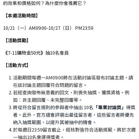
的效果和價格如何？為什麼你會推薦它？
【本週活動時間】
10/21（一）AM09:00-10/27（日） PM23:59
【活動獎勵】
《
7-11購物金50元
》
抽10名會員
【活動方式】
活動期間每週一AM09:00將在活動討論區發布討論主題，請
在該討論主題回覆符合問題的留言。
若經查詢發佈無意義的回文，則喪失抽獎、獲獎資格。例
如：非主題回覆、未完整回覆等。
將從符合留言規則的參與者中抽出 10名
「專業討論獎」
得獎
者。此外，官方還會評選出最佳留言者，這些留言者將優先
納入抽獎範圍，以提升其被抽中的機會。
於每週日23:59留言截止，經核對皆符合活動規範，將於次週
一抽出10名幸運得獎者。