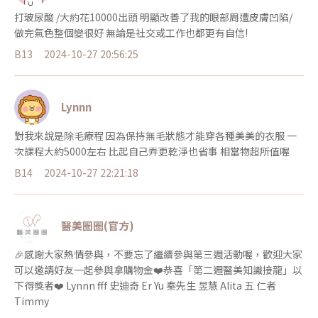
打玻尿酸 /大約花10000出頭 明顯改善了我的眼部周遭皮膚凹陷/
做完氣色整個變很好 無論是社交或工作也都更有自信!
B13
2024-10-27 20:56:25
Lynnn
對我來說是除毛療程 因為保持無毛狀態才能穿各種美美的衣服 一
次課程大約5000左右 比起自己弄更乾淨也省事 相當物超所值喔
B14
2024-10-27 22:21:18
醫美圈圈(官方)
🎉感謝大家熱情參與，不要忘了繼續參與第三週活動喔，歡迎大家
可以邀請好友一起參與拿購物金❤️恭喜「第二週醫美知識接龍」以
下得獎者❤️ Lynnn fff 史迪奇 Er Yu 秦先生 昱慧 Alita 五 仁者
Timmy