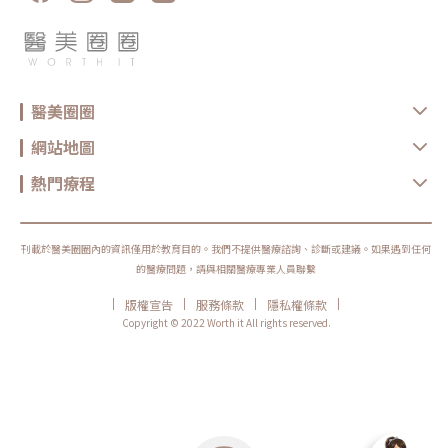
代生活忙碌的你，想要在不影響日常工作的情況下，快速提升肌膚狀態，電
波拉皮就是你的救星。不僅如此，能持續刺激膠原蛋白再生，讓肌膚在療程
後也能持續變好，效果更持久。不論是為了重要的場合做準備，還是想要日
常保養提升氣色，電波拉皮都能滿足你的需求。京硯皮膚科秉持著以專業醫
療團隊、現代化設施和舒適環境，致力於提供專業及完善的皮膚健康與醫學
美容解決方案。並且為每位顧客量身打造治療計劃，無論面臨任何皮膚問題
或美容需求，京硯皮膚科都能成為您追求健康與美麗的最佳夥伴！❤️ 想了
醫美圈圈
解更多關於京硯皮膚科❤️☎️02-25031076⭕️台北市中山區長春路210號⭕️
京硯皮膚科官方網站⭕️Instagram⭕️ Facebook⭕️ Line@官方帳號
網站地圖
熱門療程
刊載於醫美圈圈內的資訊僅用於教育目的。我們不提供醫療諮詢、診斷或建議。如果遇到任何
的醫療問題，請與相關醫療專業人員聯繫
|
|
|
|
版權宣告
服務條款
隱私權條款
Copyright © 2022 Worth it All rights reserved.