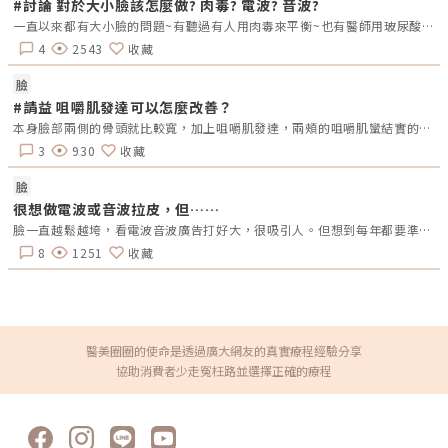
#討論 對於大小臉該怎麼做? 肉毒? 電波? 音波?
雙極的差異如上所述，而微針則代表治療探頭前端包含極細的尖針，針頭進
一直以來都有大小臉的問題~有聽過有人用肉毒來平衡~也有醫師用玻尿酸微調(這還蠻驚訝的)但也有人說是骨骼問題跟平時吃東西都用同一邊的關係~想問~如果想針對大小臉~有人有不錯的經驗過嗎?
入皮膚的深度落在0.5mm-5mm不等，採用的電波頻率則落在0.5Mhz-
3Mhz之間。 療程優缺點 優點：能量傳遞深度最深可達8mm（進針深度＋
4
2543
收藏
電波傳遞深度）、改善膚質、疤痕、妊娠紋等治療效果（不同儀器所能達到
的療效不同，這邊泛指的是微針電波這個類別的機器各自在仿單中的不同適
應證） 缺點：疼痛感高、收費中高（有耗材）、侵入性療程、修復期較
臉
長、對醫師治療經驗要求高 代表性機種：翡翠電波 Matrix、無限電波
#請益 咀嚼肌發達可以怎麼改善？
Potenza、時空Ｅ電波 EXION、矽谷電波Sylfirm電波拉提類儀器全面比較
在上文初步了解單極、雙極、多極和微針電波的基本差異後，我們透過表格
本身臉部兩側的骨頭就比較寬，加上咀嚼肌發達，兩頰的咀嚼肌蠻結實的，想問能怎麼改善？肉毒或削骨嗎？平常習慣吃難咬的東西或是難咀嚼的食物是不是也會有影響？
將各機種的差異詳列出來，期望每位顧客都能找到適合自己的選擇。皮膚專
3
930
收藏
科蔡逸姍醫師的選擇與建議醫學美容臨床經驗豐富，且擔任眾多品牌原廠講
師的蔡逸姍醫師表示「目前台灣的醫學美容市場，電波拉皮類的療程已經相
當完整，京硯皮膚科診所也因應不同客戶的需求購置了單極電波、多極電波
臉
及微針電波機種，針對有痘痘、痘疤問題的族群會推薦使用微針電波，針對
很想做電波或音波拉皮，但……
以保養為主要訴求的民眾他則建議使用多極電波，而多數的醫美消費者更傾
向於單次治療、維持時間長且在意療程舒適度，這一個群體我會以單極電波
臉一直越鬆越垮，看電波音波廣告打好大，很吸引人。但想到每年都要準備10幾萬維持，實在很難下手，想知道有沒有替代的做法可恢復臉部線條和彈性呢？
為首選。」Oligio玩美電波在台灣上市發表會蔡逸姍醫師擔任講師照片 / 圖
片提供 京硯皮膚科診所站在皮膚專科醫師的角度，「Oligio玩美電波」是相
8
1251
收藏
當符合皮膚專科醫師思維的一項創新技術。因為他專為亞洲膚質設計，特別
適合敏感肌和酒糟肌等需要額外皮膚保護的膚質。「Oligio玩美電波」的表
皮冷卻系統非常完善，當偵測到皮膚溫度過高時，系統會自動停止運作，並
配備可調式冷卻系統，有效避免燙傷。除此之外，「Oligio玩美電波」還提
供客制化發數選擇，從300發到900發不等，可根據不同部位的改善需求進
行分段施打。不需要一次完成所有發數，對於追求高性價比的小資族來說，
這是一個很大的優勢，避免了因療程超出發數而增加的額外支出。更值得一
醫美圈圈的使命是透過廣大網友的真實療程經驗分享
提的是，「Oligio玩美電波」治療後不會引起瘀青腫痛，過程中無需使用麻
協助消費者少走冤枉路並選擇正確的療程
醉，患者可以與醫師互動，根據即時反饋調整到最適合的能量，不僅沒有心
理負擔，治療結束後還能直接上妝。這使得許多四平陽光商圈的上班族選擇
在午休時間前來享受這項療程，輕鬆變美。蔡醫師還發現有許多患者在療程
後會立即在診所門口自拍，紀錄臉部變緊緻的瞬間。醫師也提醒，對於佩戴
金屬牙套、臉部有金屬板、裝有心臟節律器、服用抗凝血藥物或有蟹足腫的
患者，需特別謹慎，建議先諮詢醫師評估適合性。無需動刀，恢復期短，現