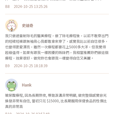
B8
2024-10-25 13:25:26
史迪奇
我只做過雷射除毛的醫美療程，做了除毛療程後，以前不敢穿出門
的短裙短褲跟無袖背心我都敢拿來穿了，感覺我比以前自信很多，
也變得更愛漂亮，雖然一次療程都要花上5000多大洋，但我覺得
超級值得。如果有跟我一樣困擾的姊妹們，我相當推薦妳們做這個
療程，效果很好，做完妳也會跟我一樣變得自信又美麗。
B9
2024-10-25 18:18:39
Hank
玻尿酸療程, 因為長期熬夜, 導致淚溝非常明顯, 做完整個感覺容光
煥發非常有自信, 當初只花 $15000, 比長期服用保健食品的性價比
真的非常高
B10
2024-10-26 03:57:48