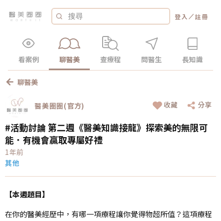
／
登入
註冊
看案例
聊醫美
查療程
問醫生
長知識
聊醫美
收藏
分享
醫美圈圈(官方)
#活動討論 第二週《醫美知識接龍》探索美的無限可
能．有機會贏取專屬好禮
1年前
其他
【本週題目】
在你的醫美經歷中，有哪一項療程讓你覺得物超所值？這項療程