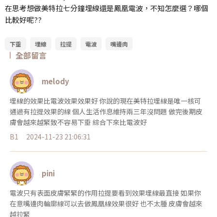
在思考想做美特拉七分鐘埋線還是鳳凰電波，不知怎麼選？哪個
比較好呢??
下垂
埋線
拉提
電波
嘴邊肉
全部留言
melody
埋線的效果比電波效果效果好 你說的現在美特拉埋線是唯一核可
通過有拉提效果的線 個人生活作息維持兩三年沒問題 做完後期皮
膚會越來越緊致不容易下垂 綜合下來比電波好
B1
2024-11-23 21:06:31
pini
電波只有表面皮膚緊緊的作用拉提要看到效果埋線最直接 如果你
在意嘴邊肉輪廓線可以去做鳳凰線效果很好 也不太腫 皮膚會越來
越拉緊