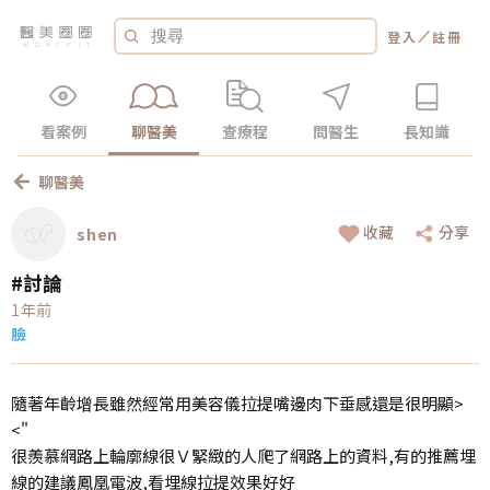
／
登入
註冊
看案例
聊醫美
查療程
問醫生
長知識
聊醫美
收藏
分享
shen
#討論
1年前
臉
隨著年齡增長雖然經常用美容儀拉提嘴邊肉下垂感還是很明顯>
<"
很羨慕網路上輪廓線很Ｖ緊緻的人爬了網路上的資料,有的推薦埋
線的建議鳳凰電波,看埋線拉提效果好好