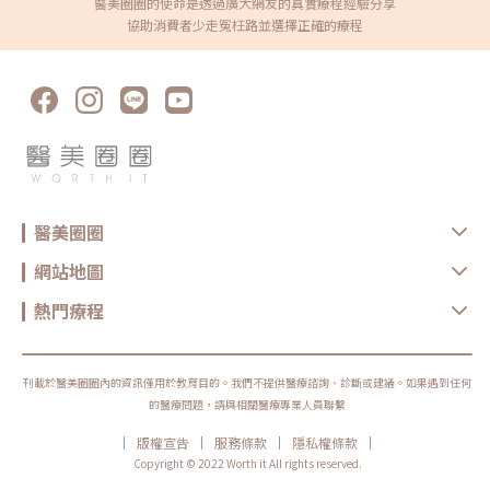
有所不同，這些方法都需要專業的醫師和諮詢人員為客戶量身設計，這也是
醫美圈圈的使命是透過廣大網友的真實療程經驗分享
執行長堅持的理念，不斷追求更高的醫療水準，並提供全方位的抗老化醫學
協助消費者少走冤枉路並選擇正確的療程
保養，讓美，從真正的源頭開始！「我們醫師在治療客人時，最重要的，就
是把自然擺第一位，怎樣做才能讓客戶有感，而且維持效果的持久度最長，
安全度最高」，而不是一次讓客戶「做到飽」事實上，他們經常會以專業的
態度拒絕客戶的要求。誠如執行長成立景賀的初衷：誠信才能長久與客戶建
立深厚關係，未來，景賀將持續優化貼心服務，跟上時代的腳步，創造更精
準的美學以及智能化的設備等等，讓不同世代的人由內而外，都變的「真
好」！Gene hope｜景賀醫美診所 陳信志 副院長。圖/景賀醫美提供❤️ 想
了解更多關於景賀醫美診所❤️☎️04-7289299?台北市松山區民生東路五段
85號⭕️景賀醫美診所官方網站⭕️Instagram⭕️ Facebook
醫美圈圈
網站地圖
熱門療程
刊載於醫美圈圈內的資訊僅用於教育目的。我們不提供醫療諮詢、診斷或建議。如果遇到任何
的醫療問題，請與相關醫療專業人員聯繫
|
|
|
|
版權宣告
服務條款
隱私權條款
Copyright © 2022 Worth it All rights reserved.