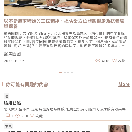
以不斷追求精進的工匠精神，提供全方位體態健康及抗老醫
學保養
醫美圈圈 / 文字記者 Sherry / 台北報導專為高端客戶精心設計的空間動線
和硬體規劃，舒適且現代感的環境，以確保客戶在診療過程中擁有最佳的體
驗和隱私性。圖/醫美圈圈 攝聽到景賀醫美，很多人第一個念頭，或許就是
景賀=真好(台語)？！這麼簡單樸實的兩個字，卻代表了景賀20多年來，堅
持匠心獨具的「醫美職人」精神，不斷追求更精進的醫療水準，提供由內到
醫美圈圈
外全方位抗老化醫學保養」，讓每個踏進景賀的客人，都能撕掉年齡的標
籤，活出最美的自己！沒有工匠精神，肯定做不好醫美職人！完整的全方位
2023-10-06
4100
收藏
抗老化醫學保養，解密你的逆齡肌因，開啟精準美學之旅。圖/醫美圈圈 攝
什麼是工匠精神？就是追求極致的精神！專業、專注、精益求精，這也是景
賀從第一代傳承到第二代，不變的堅持。在景賀任職超過16年，療程經驗豐
富的副院長陳信志醫師，就見證了景賀的變與不變。「很多客人你根本就看
不出她的年齡」，外表看起來像3、40歲的熟女，轉眼就幫她剛從美國回來
的孫女預約看診；前幾天他還幫一位70多歲的大姊做微整型，幫她維持最好
你可能有興趣的內容
More
的樣態。客人中還有年逾80的超熟齡族，客戶的年齡層跨度很大，「這也是
深耕民生社區多年的景賀，很不一樣的地方。」變的是年齡，不變的是美
麗。尤其看到這些1、20年來都選擇在景賀維持肌齡、雕琢體態的客人，還
臉
有無數經過口耳相傳，甚至遠從中南部來的輕、熟齡客人，陳信志認為「信
臉頰凹陷
任這件事情在醫療上我覺得還蠻重要的」，因為你一定是看到別人做的效果
好，然後才會起心動念來嘗試，也正是基於這種追求極致、做到最好的工匠
請問我天生頰凹 之前有諮詢過玻尿酸 但完全沒有打過請問玻尿酸有效果嗎？ 謝謝大家幫忙解答
精神，讓他們選擇相信景賀。「醫」與「美」加「健檢」，真正落實全方位
美麗與健康在景賀任職超過16年，療程經驗豐富的副院長陳信志醫師表示，
3
680
收藏
景賀是「醫」與「美」兼具，讓客人由內而外，自然地變美。圖/醫美圈圈
攝但伴隨現代健康意識抬頭，擁有緊緻、精實的體態，成為新美學。讓每個
下巴
不同階段的顧客，活得更美、更自信，也是所有景賀的醫美職人們不變的信