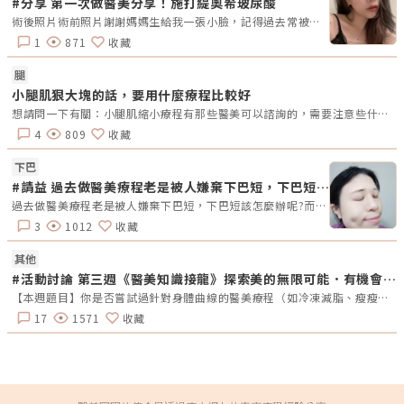
念。而能讓這群高端的客人，放心把自己和家人交給景賀，擁有專業醫療背
#分享 第一次做醫美分享！施打緹奧希玻尿酸
景的醫師群，以及具備健康檢查的專業能力，也是原因之一。在轉型成醫美
術後照片術前照片謝謝媽媽生給我一張小臉，記得過去常被某個朋友稱讚我頭好小（？）這樣的臉型配上我的矮冬瓜身高可說是將將好，但我還是有點不滿意的地方，就是覺得自己臉偏圓，雖然每次說出來都會被罵，但就真的有點圓圓的啦！再謝謝媽媽生給我大大的五官們，可當它們配到我的小圓臉上就凸顯我的下巴ㄦ有點短。再碎碎念一下，我覺得我的下巴好像都長到額頭去了欸（？）我額頭超級高，所以只能留萬年妹妹頭，加上短短的下巴，整個人看起來會比較稚嫩（自己說），一直沒有機會當個姐姐的感覺，但這天終於到來了，人生第一次體驗醫美獻給秘Ｏ診所美學一開始因為沒有經驗所以有點怕怕的，原本以為診所裡的醫生護理師都會漂亮又高冷，結果各個居然都是漂亮又親切，尤其沈Ｏ岒醫師 人真的好好，幽默又專業！之前看她上了很多節目，結果私底就真的是綜藝咖欸，去看她頁面就知道了，感覺是個好玩的瘋子（稱讚）然後診所裡其他護理師人員的存在就好像今天是妳的姊妹來陪妳做醫美一樣，可以聊天打屁打哈哈又能幫忙緩解緊張的情緒，總之整個過程包含諮詢、施作到售後服務（？）等等都很令人安心～雖然在下巴打針的感覺還是很口怕。我施打的是緹奧希玻尿酸 TEOXANE，是有多隱形？就是隱形到我不說根本沒有人發現我臉變長了，但那也是因為我跟沈醫師說我想要自然的（她真的有問我要不要尖到可以刺到自己的款式？）因為我最主要只是想把整張臉比例調整好看一些，和醫師諮詢後她告訴我我的五官容易使我下巴比例看起來短小，這時候只要拉出一點點，我就可以得到我一直很想要的下顎線了……但最近體重來到人生巔峰，我感覺又把我吃圓了，下顎線又不見我真的是謝謝我自己。第一張照片是施打後，第二張是施打前的樣子，這陣子我真的對我的新下巴感到很滿意欸！！這種小變化是一般人不會察覺也不會在意的，但是自己看就是會很開心 (⸝⸝ᵒ̴̶̷ ᵒ̴̶̷⸝⸝)我相信每個人或多或少一定會有容貌焦慮，雖然近年大家一直提倡不要有這樣的心態，但是沒辦法啊街上漂亮美眉帥氣哥哥這麼多，我懂那種不管再怎麼愛自己但還是多少會有不滿意的感覺，但沒關係這都是正常的，不管是哪種面向，人類的焦慮本來就是種生存的真實感覺，只要不要太誇張影響到生活，各種讓自己變好看的方式都是讓自我開心的其中一條道路而已。覺得變漂亮能夠更有自信就去吧，如果想偶爾耍懶不小心變醜了也不用太緊張，比上不足比下有餘，要比美貌是比不完的，學會適時與自己和解才是最重要滴～！( ｰ̀֊ｰ́ )✧施作醫師診所環境施打過程
診所前，景賀是家相當知名的健檢診所，因此可以真正做到「醫」與「美」
結合。「我們在評估一個客人的狀態的時候，不會只是停留在外表」，例如
1
871
收藏
透過抽血檢驗，可以了解客戶的血脂、膽固醇、三酸甘油脂等狀況，再提供
最適當的建議。陳信志還曾遇過一位客人來諮詢，結果他直接建議客人先去
腿
做甲狀腺檢查，也真的幫客戶提早發現問題，提早治療。後來客人非常感謝
景賀，也成為景賀最忠實的顧客。體態決定健康！EMSCULPT NEO減脂塑
小腿肌狠大塊的話，要用什麼療程比較好
肌，輕鬆練出馬甲線EMSCULPT NEO擁有專利熱磁雙科技，同步3效，同時
想請問一下有關：小腿肌縮小療程有那些醫美可以諮詢的，需要注意些什麼？因為網路上很少案例～有點怕怕的～
實現減脂、緊實和增肌，療程僅需30分鐘。圖/醫美圈圈 攝另一個景賀唯一
不變的地方，就是執行長創新求變的精神。「她在引進新的器材時，真的毫
4
809
收藏
不手軟！」副院長陳信志笑著說，只要有新的醫療器材，她就會想試一試，
試過之後覺得產品確實不錯，她就想要買回來，「所以你可以看到我們家其
實明明是一間醫美診所，但是像NEO熱磁減脂、高壓氧艙…等，這些項目我
下巴
們也有，就是因為老闆覺得好用。」所以景賀的服務項目相當完整，從醫學
#請益 過去做醫美療程老是被人嫌棄下巴短，下巴短該怎麼辦呢?
美容、整型外科到整合醫學如基因檢測、再生醫學等，像現在最夯的
EMSCULPT NEO熱磁減脂，執行長也是搶先入手。陳信志醫師分析
過去做醫美療程老是被人嫌棄下巴短，下巴短該怎麼辦呢?而且好像也有出現一些雙下巴的情況!
EMSCULPT NEO不只適合產後腹部鬆垮的媽媽，想要減脂緊實、練腹肌的
3
1012
收藏
運動人士、愛美一族，甚至是三高族、不愛運動的懶人族，都很適合。他進
一步說明，有些人即便是有運動習慣，但若沒有鍛鍊到核心肌群，或是練到
對的部位，脂肪就是減不掉；有些人體重控制的很好，但對局部線條就是不
其他
滿意。這時他就會建議一周做30分鐘的EMSCULPT NEO。專利的新一代
#活動討論 第三週《醫美知識接龍》探索美的無限可能．有機會贏取專屬好禮
HIFEM電磁技術可以深入皮下組織7公分，透過高強度聚焦電磁能量，搭配
上RF同步減脂電波，達到減少脂肪厚度、增肌、緊實的效果，輕鬆練出女神
【本週題目】你是否嘗試過針對身體曲線的醫美療程（如冷凍減脂、瘦瘦針等）？是什麼原因讓你想做這項療程？這療程花費大約多少？【本週活動時間】10/28（一）AM09:00-11/03（日） PM23:59【活動獎勵】《7-11購物金50元》抽10名會員【活動方式】活動期間每週一AM09:00將在活動討論區發布討論主題，請在該討論主題回覆符合問題的留言。若經查詢發佈無意義的回文，則喪失抽獎、獲獎資格。例如：非主題回覆、未完整回覆等。將從符合留言規則的參與者中抽出 10名「專業討論獎」得獎者。此外，官方還會評選出最佳留言者，這些留言者將優先納入抽獎範圍，以提升其被抽中的機會。於每週日23:59留言截止，經核對皆符合活動規範，將於次週一抽出10名幸運得獎者。乙組會員帳號當週僅限留言乙次。若當週獲獎的會員帳號，次週仍可參與留言和抽獎。會員連續4週參與醫美知識接龍活動者，將有額外抽「每週成就獎」的機會，可獲得「7-11購物金100元」作為獎勵。每週一於討論區對應主題最下方公布得獎名單，並且用站內信通知得獎會員須加入「醫美圈圈官方LINE」以利獎勵發放。
級馬甲線！在健康層面上，還能提升基礎代謝率，打造易瘦體質，根據國際
期刊報告，證實還能減少內臟脂肪！他同時也會建議客戶在NEO療程之後，
17
1571
收藏
可以運用EMBODY核心美力療程進行肌肉長期保養，打造高代謝體質，維持
健康美。客製化複合療程，讓美，從真正的源頭開始！不斷追求更高的醫療
水準，並提供全方位的抗老化醫學保養是Gene hope 景賀醫美執行長所堅
持的理念 圖/醫美圈圈 攝站在整合醫學的角度，景賀特別強調複合療程的重
要。複合療程包括飲食管理、適量運動、心理健康、睡眠管理、醫學監測、
抗老化療程以及放棄不健康的生活習慣等。由於每個人的健康需求和目標都