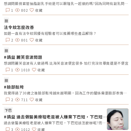
質變差、掉髮增加。 常見營養缺乏影響： 缺鐵：導致頭髮變細、掉髮增加
想請問顯微套管抽脂副乳手術是可以跟隆乳一起做的嗎?因為同時有副乳問題和哺乳後走山和變小的問題,是否是可以一起手術的呢?
（常見於女性貧血者）。 蛋白質不足：影響角蛋白生成，使髮絲脆弱易
斷。 維生素D缺乏：影響毛囊健康，影響新髮生長。 暴飲暴食或節食：極
1
802
收藏
端飲食可能造成掉髮。 4. 荷爾蒙變化荷爾蒙變化會影響頭髮生長，例如：-
懷孕與生產後掉髮：因雌激素變化，部分女性產後會經歷短暫性掉髮。-甲
臉
狀腺功能異常：甲狀腺素過多或過少都可能影響毛髮生長。-更年期：雌激
素下降可能導致女性髮量變稀疏。5. 頭皮問題與疾病維持健康的頭皮狀態有
法令紋怎麼改善
助於頭髮生長，但某些疾病可能引發禿頭問題。-脂溢性皮炎：油脂分泌異
如題一直有法令紋困擾有經驗者可以推薦哪些產品解除？
常，導致頭皮發炎、毛囊堵塞。-頭癬：真菌感染造成局部禿髮，常見於兒
童。-圓禿（Alopecia Areata）：免疫系統錯誤攻擊毛囊，造成圓形禿斑。
2
801
收藏
6. 過度美髮與不當保養過度燙染、長期使用造型產品、過度拉扯頭髮，都可
能導致頭皮受損，增加掉髮風險。-過度清潔：洗頭過於頻繁可能影響頭皮
油脂平衡。-使用刺激性產品：化學成分過強的染劑可能傷害毛囊。如何預
臉
防與改善禿頭？-維持健康飲食：攝取足夠蛋白質、鐵、鋅、維生素B群，確
#請益 麗芙音波問題
保毛囊獲得充足養分。-減少壓力：適當運動、規律作息、冥想等方法有助
於舒緩壓力，避免壓力型掉髮。-選擇適合的洗護產品：避免使用過於刺激
想請問麗芙音波有人做過嗎 比海芙音波便宜很多 怕打完沒效畢竟還是不便宜
的洗髮精，選擇溫和配方來保護頭皮健康。-避免過度美髮處理：盡量減少
1
1010
收藏
燙染次數，避免頻繁使用電捲棒、高溫吹風機。-尋求專業醫療建議：如果
掉髮情況嚴重，建議尋求皮膚科或植髮專家的專業診斷，評估適合的治療方
式，如 口服藥物、外用生髮液、低能量雷射、植髮手術 等。延伸閱讀：紋
臉
髮是什麼？該做紋髮還是植髮好？帶你認識兩者功效有何不同PRP生髮治療
#臉部鬆垮
有效嗎？5分鐘瞭解原理、好處及適用族群植髮後還會掉嗎？5個落髮原因、
照護重點解析，維持植髮效果禿頭的成因多樣，從遺傳、壓力、飲食、荷爾
我覺得過了30歲之後臉部鬆垮越來越明顯，因為工作的關係需要臉部表情動作大一點，發現拍照的時候越來越老了…整個心情非常差，想要了解法令紋的部分，也有問過伊蓮斯，但真的不便宜欸！怕做了又浪費錢?不知道各位姐姐妹妹們有沒有建議
蒙變化到頭皮健康問題，皆可能影響頭髮的生長與掉落。透過 正確的頭皮
保養、健康飲食與適當治療，可以有效減少掉髮問題，維持濃密髮量。如果
2
711
收藏
掉髮情況持續惡化，及早諮詢專業醫生，才能找到適合的解決方案。★溫馨
提醒★ 小編要提醒大家，醫療並非單純的商業交易，所有的療程都伴隨著
下巴
風險。因此，作為消費者應該謹慎選擇合適的醫療方案，以確保安全與健
康。
#請益 過去做醫美療程老是被人嫌棄下巴短，下巴短該怎麼辦呢?
過去做醫美療程老是被人嫌棄下巴短，下巴短該怎麼辦呢?而且好像也有出現一些雙下巴的情況!
3
1012
收藏