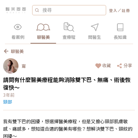
／
登入
註冊
看案例
聊醫美
查療程
問醫生
長知識
聊醫美
收藏
分享
甯
請問有什麼醫美療程能夠消除雙下巴、無痛、術後恢
復快～
3年前
頸部
我有雙下巴的困擾，想選擇醫美療程，但是又擔心頸部肌膚敏
感、痛感多，想知道合適的醫美有哪些？想解決雙下巴、頸紋的
困擾～