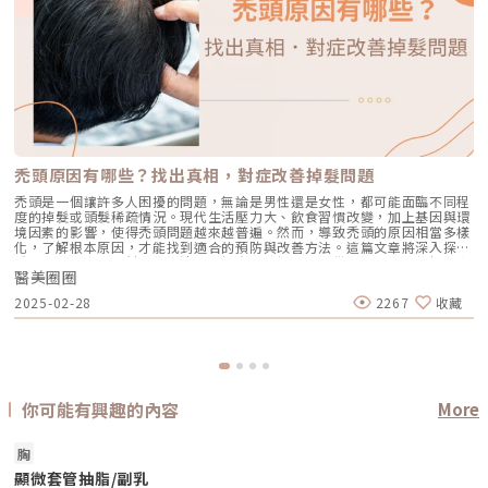
禿頭原因有哪些？找出真相，對症改善掉髮問題
禿頭是一個讓許多人困擾的問題，無論是男性還是女性，都可能面臨不同程
度的掉髮或頭髮稀疏情況。現代生活壓力大、飲食習慣改變，加上基因與環
境因素的影響，使得禿頭問題越來越普遍。然而，導致禿頭的原因相當多樣
化，了解根本原因，才能找到適合的預防與改善方法。這篇文章將深入探討
禿頭的常見成因，幫助你更清楚了解自身狀況，並提供相關的建議與解決方
醫美圈圈
案。讓我們一起來看看，影響頭髮健康的關鍵因素有哪些。什麼是禿頭？禿
類 1. 毛
頭是指頭髮異常脫落，導致頭皮局部或整體變得稀疏甚至光禿的現象。這種
2025-02-28
2267
收藏
情況可能因基因遺傳、荷爾蒙變化、壓力、飲食等多種因素造成。不同類型
的禿頭成因與表現也有所不同，了解禿頭的根本原因，有助於選擇合適的改
善方式。常見禿頭的主要原因1. 遺傳性禿頭（雄性禿/女性型禿髮）遺傳性
禿頭，又稱為雄性禿，是最常見的禿頭類型，主要與 基因與荷爾蒙 相關。
男性：通常從額角與頭頂開始逐漸後退，形成「M型禿」或「地中海禿」。
女性：較少出現額角後退，而是整體變稀疏，頭皮變得明顯。這類禿頭與二
氫睪固酮（DHT）有關，DHT會縮短毛囊生長週期，使頭髮變細、變短，最
你可能有興趣的內容
More
終導致毛囊萎縮。2. 壓力與精神因素壓力過大容易引起 壓力型掉髮，通常
表現為短時間內大量掉髮。 壓力來源：工作壓力、情緒緊張、失眠、焦慮
等。 機制：壓力會促使毛囊提早進入休止期，導致掉髮增加。 特徵：通常
胸
掉髮範圍較均勻，減少壓力後有機會恢復。3. 營養不良與飲食習慣頭髮生長
需要 蛋白質、鐵、鋅、維生素B群 等多種營養素，缺乏這些營養會導致髮
顯微套管抽脂/副乳