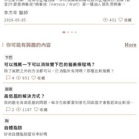
音)什麼是病毒疣?病毒疣（Verruca / Wart）是一種由人類乳突病毒
（Human Papillomavirus, HPV）感染所引起的表皮增生性病變，屬於皮
李杰年 醫師
膚科常見的病毒性皮膚疾病。這種病毒會感染表皮的基底層角化細胞，造成
表皮過度增生（epidermal hyperplasia）與角化異常
2026-05-05
431
收藏
（hyperkeratosis），形成一顆顆凸起的小疙瘩，有時看起來粗粗的、硬硬
的，有時長在手指、腳底、臉上或其他地方。雖然大多數疣是良性的，但具
有傳染性，且可能會越長越多，因此及早治療非常重要！《點擊看完整文章
介紹》文章轉載自「杰膚美診所-李杰年醫師專欄」
你可能有興趣的內容
More
下巴
可以推薦一下可以消除雙下巴的醫美療程嗎？
除了減肥之外的方法都可以，打消脂針有用嗎？那種比較推薦？
4
851
收藏
眉眼
高低眉的解決方式？
我的眉毛有高低眉的問題，每次化妝都要刻意化同高度才會看起來比較協調，之前眉毛有做過紋綉，雖然有改善一些，但退色後也沒有完全解決到這個問題，請問大家知道如何解決高低眉嗎?是需要做手術嗎?還是微整注射也可以？謝謝。
2
1187
收藏
胸
自體脂肪
好奇自體脂肪留存率好嗎