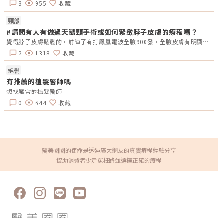
3
955
收藏
頸部
#請問有人有做過天鵝頸手術或如何緊緻脖子皮膚的療程嗎？
覺得脖子皮膚鬆鬆的，前陣子有打鳳凰電波全臉900發，全臉皮膚有明顯拉提了，當然脖子也有拉提一些，當然，你也知道好還要再更好，有人有做過脖子相關的手術或療程嗎？分享一下
2
1318
收藏
毛髮
有推薦的植髮醫師嗎
想找厲害的植髮醫師
0
644
收藏
醫美圈圈的使命是透過廣大網友的真實療程經驗分享
協助消費者少走冤枉路並選擇正確的療程