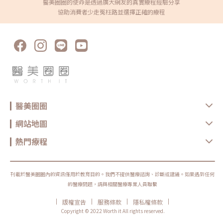
是更接近「依照部位安排不同深度」的治療策略。Single Care 1.5：針對較
醫美圈圈的使命是透過廣大網友的真實療程經驗分享
淺層的肌膚緊緻需求Single Care 1.5 的焦距為 1.5mm，主要對應較淺層的
協助消費者少走冤枉路並選擇正確的療程
皮膚區域，常用於肌膚緊緻與細緻度的治療規劃。對於皮膚表層鬆散、細紋
感明顯，或希望提升肌膚緊實觸感的人，醫師可能會評估是否適合使用較淺
層探頭。Single Care 3.0：著重真皮深層與支撐感Single Care 3.0 的焦距
為 3.0mm，常被用於真皮深層的緊緻規劃。當皮膚開始出現鬆軟、彈性下
降，或臉部線條看起來不夠緊實時，3.0mm 深度可作為醫師評估的治療層
次之一。這個深度通常不只是處理表面的細紋，而是更偏向提升皮膚的支撐
感與緊緻度，適合放在整體拉提療程中一起規劃。Single Care 4.5：針對較
深層的拉提需求Single Care 4.5 的焦距為 4.5mm，主要用於較深層的拉提
規劃，這個深度接近臉部重要支撐結構SMAS 筋膜層。當深層支撐力下降
時，容易出現中下臉鬆弛、下顎線模糊、嘴邊肉明顯或頦下線條不清楚等問
題。透過 4.5mm 音波能量，醫師可針對深層支撐進行治療規劃，協助改善
輪廓鬆弛。不過，4.5mm 並不是打越多越好，若臉部偏瘦、脂肪量較少或
已有凹陷問題，仍需由醫師評估是否適合。Duo Care 4.5-3.0：一次規劃
醫美圈圈
3.0mm 與 4.5mm 雙層深度Duo Care 4.5-3.0 是 DUOTITE 多泰音波很受
討論的探頭之一，可對應 3.0mm 與 4.5mm 兩個治療深度。簡單來說，它
能在同一個治療設計中，同時考量較淺層的緊緻與較深層的拉提需求。對於
網站地圖
想改善臉部鬆弛、下顎線不清楚或頦下線條的人來說，醫師可能會依照個人
條件評估是否適合使用 Duo Care 探頭。不過，雙層設計不等於每個人都適
熱門療程
合同樣打法，仍需依照皮膚厚度、脂肪量、鬆弛程度與耐受度調整。Dot
Care：適合細部與曲線區域的精準規劃Dot Care 探頭偏向細部區域的治療
規劃，適合用於較小範圍、曲線較多，或傳統探頭較不容易完整貼合的位
置。例如眉眼周圍、局部輪廓邊界、口周附近等區域，通常需要更細緻的操
作判斷。臉部細節區域本來就比較敏感，也更接近重要神經與眼周結構，因
刊載於醫美圈圈內的資訊僅用於教育目的。我們不提供醫療諮詢、診斷或建議。如果遇到任何
此不是所有位置都能施作。尤其眼睛周圍與下顎緣附近，更需要由熟悉臉部
解剖與能量治療的醫師評估後再安排。DUOTITE 多泰音波適合哪些人？
的醫療問題，請與相關醫療專業人員聯繫
DUOTITE 多泰音波較適合想改善輕中度鬆弛、希望維持肌膚緊緻度，或想
讓臉部輪廓線看起來更清楚的族群： 眉眼周圍開始下垂，眼神看起來比較
|
|
|
|
版權宣告
服務條款
隱私權條款
疲倦的人 下顎線變得模糊，拍照時臉型不夠俐落的人 嘴邊肉變明顯，臉部
線條有往下走的感覺 頦下鬆弛、雙下巴線條較明顯的人 臉部皮膚彈性下
Copyright © 2022 Worth it All rights reserved.
降，希望透過非侵入式療程維持緊緻度的人 側腹、下腹或大腿皮膚緊緻度