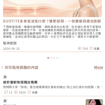
DUOTITE多泰音波是什麼？雙靶探頭、一發雙層與適合族群
下顎線變模糊、嘴邊肉變明顯、眼尾看起來比較垂，這些變化常常不是單純
變胖，而是皮膚彈性下降、支撐結構鬆弛與臉部組織位移共同造成的結果。
當保養品很難再撐住輪廓線時，許多人會開始評估音波拉提這類非侵入式醫
美療程。音波拉提受到關注的原因，在於它不需要開刀，通常也不需要明顯
恢復期，能依照不同部位與皮膚層次進行緊緻、拉提規劃。不過，每一台音
醫美圈圈
波設備的探頭設計、治療模式與適合部位都不完全相同，施作前仍需要先了
解療程特色與限制。本文將整理 DUOTITE 多泰音波的作用原理、雙靶探頭
2026-06-23
700
收藏
特色、4 種治療模式、適合族群、效果時間、恢復期與術前術後注意事項，
幫助你在諮詢前先建立基本概念，避免只看價格或熱門療程就做決定。
DUOTITE 多泰音波是什麼？DUOTITE 多泰音波是高強度聚焦超音波系統，
屬於非侵入式療程。主要透過聚焦式超音波，將能量傳遞到皮膚下方特定深
度，讓熱能作用於目標組織，協助肌膚緊緻與拉提。音波拉提不是只處理皮
膚表面，而是從不同層次去評估鬆弛與支撐問題。當皮膚彈性下降、深層支
你可能有興趣的內容
More
撐變弱，臉部線條就可能開始往下走，像是下顎線變模糊、頦下鬆弛、眼周
看起來比較疲態等，都可能與老化造成的支撐改變有關。多泰音波可用於眉
眼拉提、鬆弛的頦下拉提，以及改善側腹、下腹和大腿皮膚緊緻度。也就是
臉
說，它除了可評估用於臉部輪廓與眉眼周圍，也能依照醫師判斷，應用於部
皮秒雷射除斑機台推薦
分身體皮膚緊緻需求。近期 DUOTITE 多泰音波也因藝人孫淑媚代言受到高
度討論，讓更多人開始注意這項音波療程。不過，是否適合施作，仍不能只
想問問大家「除斑」要怎麼選擇皮秒雷射的機台?我之前打皮秒的經驗，使用的是Pico Q的機台，是偏提亮效果，但完全無法除斑!!想問問大家有推薦的醫美診所或機台嗎?網路資訊好多已看到眼花
看代言或熱門程度，重點還是要回到個人皮膚條件、鬆弛程度與醫師評估。
多泰音波特色一：Duo Care 雙靶探頭，一發雙層DUOTITE 多泰音波具備
13
2020
收藏
Duo Care 4.5-3.0 雙靶探頭。探頭可對應 3.0mm 與 4.5mm 雙層深度，
讓醫師在規劃療程時，可以針對不同層次進行能量安排。一般來說，
臉
3.0mm 常被用於真皮深層與皮下組織附近的緊緻規劃，4.5mm 則常被用