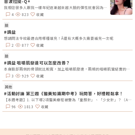
於較深層支撐結構的拉提規劃。當臉部開始出現鬆弛、下顎線模糊、嘴邊肉
音波拉提-Q+
下垂或頦下線條鬆散時，單純處理表皮通常不夠，必須從不同層次一起評
我相信很多人跟我一樣年紀逐漸越來越大臉的彈性就會因為地心引力垂下來找到了君x診所 邱醫生再今年三月去做了音波拉提-Q+（打了500發）我是局部打 臉頰接下顎線所以做完的當下我覺得就蠻有感的了整個皮膚都被拉提上去不得不說現在才發現音波真的是相見恨晚女生真的是要好好照顧自己的臉
估，才有機會讓輪廓看起來更自然。所謂「一發雙層」，可以理解成在同一
次治療規劃中，同時考量淺層緊緻與深層拉提。但要注意的是，這不代表每
4
823
收藏
個人都需要同樣能量、同樣條數或同樣深度。臉薄、脂肪少、皮膚敏感的
人，和臉部脂肪較厚、鬆弛較明顯的人，適合的打法會完全不同。多泰音波
臉
特色二：4 種模式，依部位客製化調整DUOTITE 多泰音波的 Duo Care 探
頭具備 4 種治療模式，包含 Dot-Dot、Dot-Linear、Linear-Dot、Linear-
#請益
Linear。這樣的設計讓醫師能依照治療部位、拉提方向與組織條件，調整能
想請問法令紋最適合用哪種填充！Â還有大概多久需要補充一次呢
量作用方式。Dot 可以理解為點狀聚焦，Linear則偏向線性排列。不同模式
並不是誰比較好，而是要看適合用在哪裡。例如有些區域需要更精細地堆疊
2
877
收藏
能量，有些區域則需要順著輪廓方向規劃拉提線條。這也是為什麼音波療程
不只是「打一打」而已，治療經驗、部位判斷與能量控制都會影響最後效
提方
果。對消費者來說，不一定要完全記住每一種模式的技術差異，但可以在諮
波 Volnew
臉
詢時詢問醫師：我的問題主要是鬆弛、脂肪、凹陷，還是支撐不足？這次治
國 作用原理 
#請益 咀嚼肌發達可以怎麼改善？
療會打哪些層次？重點會放在下顎線、頦下、眉眼，還是口周附近？這些問
極
題比單純問「要打幾條」更重要！多泰音波特色三：Dot Care 細部探頭，
調節 
本身臉部兩側的骨頭就比較寬，加上咀嚼肌發達，兩頰的咀嚼肌蠻結實的，想問能怎麼改善？肉毒或削骨嗎？平常習慣吃難咬的東西或是難咀嚼的食物是不是也會有影響？
適合精細區域評估除了 Duo Care 雙靶探頭，DUOTITE 多泰音波也有 Dot
+
3
929
收藏
Care 探頭。Dot Care 的特色是可用於較細緻、曲線較多或需要局部調整的
4.
區域，例如眉眼周圍、輪廓邊界、嘴唇周圍或局部細節。臉部不是平面，每
部
個人的骨架、脂肪分布與皮膚厚度都不同。像眼周、眉尾、口周或下顎線邊
體 舒適度 
其他
緣，本來就比臉頰大面積區域更需要精準處理。如果能依照不同部位選擇探
無痛 
#活動討論 第三週《醫美知識期中考》玩問答，好禮輕鬆拿！
頭與能量模式，治療規劃通常會更細緻，也更能避免不必要的刺激。不過，
恢復
眼周與神經分布區域本身較敏感，並不是所有位置都能施作。仿單也提醒應
1
【本週考題】1. 以下哪2項醫美療程被譽為「童顏針」、「少女針」？（A）洢蓮絲 (B）薇貝拉 （C）艾麗斯 （D）4D舒顏萃2.下列哪一項療程無法改善痘疤（痤瘡疤痕）？（A）UP雷射 （B）755蜂巢皮秒 （C）得美微針 （D）鳳凰電波3. 擁有真空專利水渦流技術，並搭配3種探頭，能改善粉刺、深層清潔毛孔、去除老廢角質，最後再施以精華導入。請問是哪一項臉部清潔保養的療程？（A）Wishpro唯施葆 （B）海菲秀 （C）二代水光槍 （D）得美微針筆4. 來自英國大廠BTL，結合「微針」與「電波」的優勢，並有電波界「愛馬仕」之稱的是哪一項療程名稱？（A）Q+音波 (B）翡翠電波 (C）女王電波 （D）時空E電波5. 以下哪2項是皮秒雷射的主要用途？（A）改善色素斑 （B）淡化痘疤 (C ）緊緻拉堤 （D）打造輪廓線【本週活動時間】9/2（一）AM09:00 - 9/8（日） PM23:59【活動獎勵】《LINE POINTS 50點》抽10名會員【活動方式】1.活動期間每週一AM09:00將在活動討論區釋出5道醫美問題。2.於每週日23:59回覆截止，經核對皆符合活動規範，將於次週一抽出得獎者、發放獎勵。3.若經查詢發佈無意義的回文，則喪失抽獎、獲獎資格。例如：非主題回覆、未完整回覆等。4.每位會員在當週僅限參與問答乙次。5.若當週獲獎的會員帳號，次週仍可參與問答和抽獎。6.連續4週皆有參與問答者，不論答案是否正確，皆可參加抽「LINE POINTS 100點」。7.每週一會於對應的活動討論區最下方公布得獎會員，請獲獎者務必加入「醫美圈圈官方LINE」以利獎勵發放。【回文範例】1.近期李英愛代言的醫美療程名稱？（A）Z音波（B）十倍電波 （C）精靈電波2.BTL EMFACE中文療程名稱？（A）菲斯波（B）時空E電波3.EMBODY其中療程效果是減脂嗎？（A）是 （B）否4.有小鳳凰之稱的是什麼？（A）玩美電波（B）索夫波 （C）翡翠電波5.玩美電波是由哪位藝人代言？（A）小S （B）隋棠（C）梁詠琪回文範例：Z音波，菲斯波，是，玩美電波，小S※請依照上述回覆格式，以避免混亂。第三週的正確答案如下：洢蓮絲、4D舒顏萃，鳳凰電波，海菲秀，時空E電波，改善色素斑、淡化痘疤
避免超音波直接接觸眼睛，下顎緣附近也有需要避開的非治療區。因此，這
(
類細部治療更需要由熟悉臉部解剖與能量設備的醫師評估。DUOTITE 多泰
保
96
1813
收藏
音波有哪些探頭？從淺層緊緻到深層拉提的分層規劃做音波拉提時，很多人
會先問「要打幾條？」但其實比條數更重要的是：能量打在哪個層次、用什
麼探頭、適不適合自己的皮膚條件。因為臉部不是單一厚度的平面，眼周、
臉頰、下顎線、頦下與身體部位的皮膚厚度、脂肪量與支撐結構都不同，治
療深度自然也會不同。DUOTITE 多泰音波具備 5 種探頭設計，醫師可依照
治療部位、鬆弛程度與組織厚度進行分層規劃，讓療程不只是單點施作，而