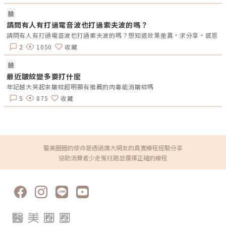
•集中作用在黑色素顆粒 •熱傷害低，反黑風險低 •恢復期短 （仍因膚質
與防曬而異） 紅寶石雷射 黑色素吸收率高，能量集中 明顯的淺層色素 特定
臉
膚況 •對黑色素反應敏感 •可處理部分深色斑 脈衝光 利用多波段光能改
請問有人有打過電音波也打過索夫波的嗎？
善 色素與膚色 淺層斑點、膚色不均、暗沉 •溫和、恢復期短 •同時改善
膚況 （亮白、均色） 在實際臨床上，醫師常會依照斑點深度與膚況，搭配
請問有人有打過電音波也打過索夫波的嗎？想知道效果差異，求分享。感恩
不同的治療方式做「組合治療」。例如皮秒搭配光療、皮秒後再加保養導
入，或以光療結合抗氧化療程等，都是很常見的做法。原因在於不同波長與
2
1050
收藏
治療機轉能處理不同層次的色素，透過多項療程互補，可以讓整體淡斑效果
更完整、改善更均勻。治療需要做幾次？多久會看到效果？治療次數會因斑
臉
點深度、膚質、遺傳體質與使用的儀器而有所不同。一般來說，多數人在數
次治療後就能看到斑點變淡，而若色素較深或屬於混合型斑點，通常需要多
最近皺紋變多要打什麼
次療程才能逐漸改善。臨床上常見的治療間隔約為 3–6 週一次，讓皮膚有
年記越大笑起來皺紋超明顯有推薦的肉毒能消皺紋嗎
足夠時間代謝與修復。需要特別注意的是，若術後沒有做好防曬，淡斑效果
會大幅下降，甚至可能讓斑點再次變深。術後照護：避免反黑、維持好效果
5
875
收藏
的方法治療後一週是最關鍵的黃金照護期。1. 防曬一定要做好• SPF 30–
50、防 UVA 的防曬品• 戶外補擦、防曬帽、防曬外套不可少• 治療後 2–
4 週更要嚴格執行2. 溫和清潔與保濕• 不要用去角質、酸類、美白產品•
使用溫和潔膚與鎮定保濕產品3. 不摳結痂、不用偏方許多人治療後會有微小
色素結痂，這是正常代謝程序，不要摳掉4. 聽從醫師給的照護方式最安全部
分醫師會搭配鎮定、抗敏或修復保養，請依照指示使用。5. 避免前往高溫環
境或激烈運動治療後 24–48 小時內避免熱水洗臉、泡澡或激烈運動，以免
醫美圈圈的使命是透過廣大網友的真實療程經驗分享
刺激皮膚。如何預防雀斑？五個日常習慣很重要雀斑雖與遺傳有關，但日常
協助消費者少走冤枉路並選擇正確的療程
保護仍能大幅降低變深與增加的風險。雀斑雖然難以完全杜絕，但可以大幅
減少惡化：1. 防曬是根本，室內 UVA 也會穿透玻璃2. 避免日間長時間曝曬
3. 適當補充抗氧化，例如維他命 C、飲食4. 保持規律作息、避免熬夜5. 避
免迷思偏方，像檸檬敷臉等反而刺激皮膚延伸閱讀：「撕」出好膚質！
Reepot AI時光雷射效果與價格全解析眼皮上黃色的斑塊，原來是黃斑瘤！
黃斑瘤該如何治療？皮膚暗沈原因總整理｜5大膚況問題與醫美改善建議一
次看懂常見 Q&A：改善雀斑一定要知道這些Q1：雀斑可以完全去除嗎？雀
斑能否完全淡化會因遺傳、日曬習慣與治療方式而異。多數情況下屬於「明
顯改善」而非永久消失，尤其是具有遺傳體質的人，更容易在日曬後再次出
現。透過適當的治療與穩定的防曬，可以讓雀斑變得更不明顯、維持較長時