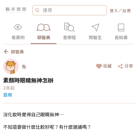
／
登入
註冊
看案例
聊醫美
查療程
問醫生
長知識
聊醫美
收藏
分享
兔
素顏時眼睛無神怎辦
3年前
眉眼
沒化妝時覺得自己眼睛無神⋯
不知道要做什麼比較好呢？有什麼建議嗎？