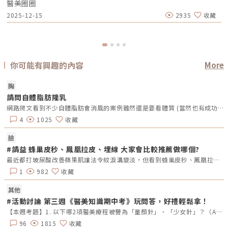
醫美圈圈
擇正確的方式改善，而不是盲目嘗試、浪費時間與金錢。 這篇文章從醫美
觀點，帶你全面解析雀斑的成因、如何與其他斑點區分、是否可能自行變
2025-12-15
2935
收藏
淡，以及目前常見且有效的治療方式，如AI時光雷射、皮秒雷射、光療、紅
寶石雷射等。同時也會說明術後照護與預防、以及大家最常提出的問題，協
助你一次掌握改善雀斑所需的所有重點。 讓你在面對斑點時不再迷惘，更
能為自己的肌膚做出正確選擇。什麼是雀斑？形成原因有哪些？雀斑主要位
於表皮層，因此對紫外線特別敏感，日曬後往往會更顯眼。外觀多為細小、
均勻分布的點狀斑。最典型的分布位置包括鼻翼、雙頰與額頭等長期曝曬的
區域；對於日照較多的人來說，手臂與肩膀也常見到類似的雀斑型色素，尤
你可能有興趣的內容
More
其在夏季更容易變深、變明顯。雀斑的形成機制：紫外線 + 基因是主因具有
雀斑體質的人天生黑色素細胞對 UV 光特別敏感，一旦受到 UVA 或 UVB 刺
激，黑色素細胞就會啟動防禦機制，快速製造大量黑色素顆粒。色素長期堆
胸
積在表皮層後，便形成肉眼可見的小點點，也就是我們熟悉的雀斑。若本身
帶有遺傳基因，雀斑通常在幼年至青春期就逐漸出現，日曬後顏色會變深、
請問自體脂肪隆乳
數量可能增加；到了冬天雖然會看起來較淡，但並不會完全消失。此外，白
網路爬文看到不少自體脂肪會消風的案例雖然還是要看體質 (當然也有成功留存的)但評估下來 不如直接選假體實在假體選擇也是一道難題阿…是否能分享不論是失敗或是成功的經驗參考呢謝謝
皙膚色、從小日照量大、戶外工作者或忽略防曬的人，也都屬於高風險族
群，較容易讓雀斑變得明顯。簡單來說，遺傳決定你會不會長，紫外線決定
4
1025
收藏
你會長多少、長多深。誰最容易長雀斑？高風險族群• 白皙肌膚（黑色素
較少）• 家族遺傳• 從小曝曬較多的人• 戶外工作或運動族群• 忽略防
臉
曬者若本身具有遺傳體質，日曬後雀斑會更明顯，冬天可能稍淡，但不會完
全消失。雀斑 vs 肝斑 vs 曬斑：長很像但本質不同許多人誤把所有斑都當成
#請益 蜂巢皮秒、鳳凰拉皮、埋線 大家會比較推薦做哪個?
「雀斑」，但不同斑點需要的治療方式並不一樣，若無法判斷自己是哪種
最近都打玻尿酸改善蘋果肌讓法令紋淚溝變淡，但看到蜂巢皮秒、鳳凰拉皮、埋線的效果也很心動。不知道大家會推薦先做或者必做什麼項目？
斑，建議找醫師評估，以免用錯治療方式，反而使斑點更深。 斑點類型 外
觀特徵 常見族群 需要注意 雀斑 小點、均勻、分布對稱，日曬後加深 白皙
1
982
收藏
肌、遺傳 反覆日曬容易復發 曬斑（老人斑） 邊界明顯、顏色較深 久曬者、
中年後多見 為光老化現象 肝斑 不規則、大片、呈蝶翼狀 女性、荷爾蒙變動
者 不適合單打 強能量雷射 雀斑醫美雷射治療解析，誰最適合？以下治療為
其他
醫美診所最常搭配使用的選項，依照「斑點深淺」與「膚況」來決定，不是
#活動討論 第三週《醫美知識期中考》玩問答，好禮輕鬆拿！
越強越好。 治療方式 原理/特性 適合的斑點或膚況 優點 AI時光雷射 光機械
震波 機械式分離 雀斑、曬斑、肝斑、 太田母斑、顴骨母斑 •單次效果明
【本週考題】1. 以下哪2項醫美療程被譽為「童顏針」、「少女針」？（A）洢蓮絲 (B）薇貝拉 （C）艾麗斯 （D）4D舒顏萃2.下列哪一項療程無法改善痘疤（痤瘡疤痕）？（A）UP雷射 （B）755蜂巢皮秒 （C）得美微針 （D）鳳凰電波3. 擁有真空專利水渦流技術，並搭配3種探頭，能改善粉刺、深層清潔毛孔、去除老廢角質，最後再施以精華導入。請問是哪一項臉部清潔保養的療程？（A）Wishpro唯施葆 （B）海菲秀 （C）二代水光槍 （D）得美微針筆4. 來自英國大廠BTL，結合「微針」與「電波」的優勢，並有電波界「愛馬仕」之稱的是哪一項療程名稱？（A）Q+音波 (B）翡翠電波 (C）女王電波 （D）時空E電波5. 以下哪2項是皮秒雷射的主要用途？（A）改善色素斑 （B）淡化痘疤 (C ）緊緻拉堤 （D）打造輪廓線【本週活動時間】9/2（一）AM09:00 - 9/8（日） PM23:59【活動獎勵】《LINE POINTS 50點》抽10名會員【活動方式】1.活動期間每週一AM09:00將在活動討論區釋出5道醫美問題。2.於每週日23:59回覆截止，經核對皆符合活動規範，將於次週一抽出得獎者、發放獎勵。3.若經查詢發佈無意義的回文，則喪失抽獎、獲獎資格。例如：非主題回覆、未完整回覆等。4.每位會員在當週僅限參與問答乙次。5.若當週獲獎的會員帳號，次週仍可參與問答和抽獎。6.連續4週皆有參與問答者，不論答案是否正確，皆可參加抽「LINE POINTS 100點」。7.每週一會於對應的活動討論區最下方公布得獎會員，請獲獎者務必加入「醫美圈圈官方LINE」以利獎勵發放。【回文範例】1.近期李英愛代言的醫美療程名稱？（A）Z音波（B）十倍電波 （C）精靈電波2.BTL EMFACE中文療程名稱？（A）菲斯波（B）時空E電波3.EMBODY其中療程效果是減脂嗎？（A）是 （B）否4.有小鳳凰之稱的是什麼？（A）玩美電波（B）索夫波 （C）翡翠電波5.玩美電波是由哪位藝人代言？（A）小S （B）隋棠（C）梁詠琪回文範例：Z音波，菲斯波，是，玩美電波，小S※請依照上述回覆格式，以避免混亂。第三週的正確答案如下：洢蓮絲、4D舒顏萃，鳳凰電波，海菲秀，時空E電波，改善色素斑、淡化痘疤
顯 •低溫降低熱傷害 •冷卻技術降低反黑風險 •適合各種類型斑點 皮秒
96
1815
收藏
雷射 以極短脈衝震碎黑色素， 由皮膚代謝排出 雀斑、曬斑、淺層 色素問題