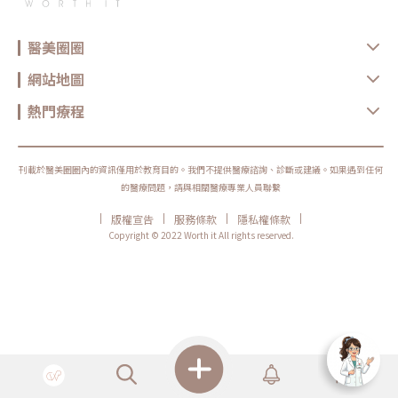
間的好狀態。Q2：治療會痛嗎？需要敷麻嗎？淡斑類療程多為可耐受的微
刺感，根據儀器能量與個人敏感度不同，感受也會略有差異。多數人不一定
需要敷麻，但若對疼痛較敏感，醫師也會視情況提供敷麻處理，讓治療過程
更舒適。Q3：會不會反黑？淡斑類療程（皮秒、紅寶石雷射、脈衝光）都
醫美圈圈
有可能出現術後反黑，但發生機率會因膚色、治療能量與術後照護而不同。
一般來說，皮秒因熱傷害較低，反黑風險相對較少；紅寶石雷射因能量集
網站地圖
中，膚色偏深者反黑風險較高；脈衝光則較溫和，但仍可能短暫變深。降低
反黑的重點在於：嚴格防曬、避免酸類美白產品、加強保濕，多數反黑屬暫
時性，會隨時間逐漸代謝。Q4：皮秒雷射和 AI 時光雷射，哪個比較適合？
熱門療程
皮秒雷射主要用於較集中處理雀斑、曬斑等色素問題；AI 時光雷射則偏向溫
和、可控的除斑方式，適合希望循序改善膚況、降低恢復期負擔的人。實際
療程選擇仍需依斑點類型、深淺與個人膚質評估，建議由醫師諮詢後，規劃
合適的治療方式。Q5：治療後多久可以化妝？大多數人在治療後 24–48 小
時、紅感下降後即可上淡妝，但仍需依個人膚況調整。如果有些微結痂或脆
刊載於醫美圈圈內的資訊僅用於教育目的。我們不提供醫療諮詢、診斷或建議。如果遇到任何
弱感，建議先避免遮瑕、粉底等較厚重的彩妝，以免造成刺激或影響修復。
的醫療問題，請與相關醫療專業人員聯繫
等皮膚恢復平滑後再正常上妝會更安全。斑點本身不是問題，真正困擾人的
是不知道如何正確改善。當你願意了解自己的膚況、做好防曬並尋求專業建
議，淡斑可以變得更輕鬆，也更有方向。如果仍不確定自己的斑點屬性，建
|
|
|
|
版權宣告
服務條款
隱私權條款
議由專業醫師協助評估，找到最適合自己的改善方式。★溫馨提醒★小編要
Copyright © 2022 Worth it All rights reserved.
提醒大家，醫療並非單純的商業交易，所有的療程都伴隨著風險。因此，作
為消費者應該謹慎選擇合適的醫療方案，以確保安全與健康。