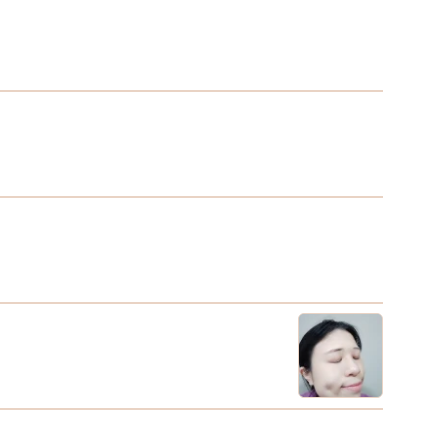
題。療程過程中，肌膚可能會經歷短暫泛紅、乾燥、緊
蓋身體或
、敏感、微小傷口或角質代謝期，因此術後保養的重點不
意的部位
「猛擦高效成分」，而是幫助肌膚在相對穩定、低刺激的
進行整形
態下度過恢復期。簡單來說，醫美術後保養有三個核心方
術前準備
：一、減少刺激：療程後肌膚可能比較敏感，這時應避免
的身體狀
度清潔、去角質、酸類、酒精、高濃度美白或刺激性保養
風險。 
。二、加強保護：術後防曬非常重要，尤其是雷射、脈衝
通，明確
、換膚、微針等療程後，若沒有做好防曬，可能增加反
病排除：
、色素沉澱或膚色不均的機率。三、穩定修護：保濕、規
病、高血
作息、充足水分與均衡飲食，都是幫助身體維持良好狀態
知重要訊
基礎。若有需要，也可依照個人狀況補充適合的營養補給
史、用藥
，但不能取代醫師治療或術後用藥。醫美術後清潔怎麼
全性。整
？術後清潔的原則是：溫和、簡單、不要過度摩擦。如果
使用溫和
程後沒有開放性傷口，多數情況下可以依照醫師指示進行
的保濕霜
和清潔。建議使用低刺激、無顆粒、無強烈香精的洗臉產
術部位，
，水溫以常溫或微涼為主，避免用熱水洗臉。清潔時不要
持保濕才
力搓揉，也不要使用洗臉刷、去角質棉片、磨砂膏或清潔
膚，同時
過強的產品。若是雷射、微針、較深層換膚，或臉上有明
的腫脹，
結痂、滲液、破皮，清潔方式就要更謹慎。通常會由診所
外，睡覺
供專屬術後照護方式，例如什麼時候可以碰水、是否需要
漲。 合
用生理食鹽水、是否需要擦藥膏或敷料。這時不要自行更
始進行化
照護產品，也不要因為覺得臉油、黏、癢就拼命清潔。術
完全更新
清潔常見錯誤包括：用卸妝油反覆按摩、使用酸類洗面
以確切了
、洗臉後用毛巾大力擦乾、結痂時用手摳、覺得脫皮就去
在風險1
質。這些行為都可能讓肌膚更刺激，甚至影響恢復狀態。
大型教學
議做法是洗臉後用乾淨毛巾或拋棄式洗臉巾輕輕按乾，再
手術前僅
照醫師指示擦保濕或術後產品。若術後前幾天臉部較敏
的命運裁
，也可以先暫停複雜保養程序，讓保養回到最簡單的清
來麻醉手