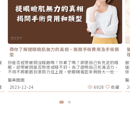
帶你了解提眼瞼肌無力的真相，揭開手術費用及手術類
型
理
你是否經常被問沒睡飽嗎？你累了嗎？即便自己有充足的睡
做
眠，卻常被問是否熬夜或睡不好。為了證明自己充滿活力，
復
的
不得不將眼眉刻意用力往上提，使眼睛看起來稍微大一些，
保
死
但是太刻意又顯得表情處於驚訝的狀態。眼部時常讓人感到
曬
醫美圈圈
醫
體
疲憊無神，主要是眼部的提眼瞼肌無法提供足夠的力量，因
度
此無法撐開眼皮，建議透過提眼瞼肌手術進行改善，可以快
養
藏
2023-12-24
6928
收藏
2
系
速找回明亮的眼神。或許有的讀者對於提眼肌相當陌生，接
療
效合
下來快速跟隨小編來科普提眼瞼肌無力的根本原因、手術類
衝
解
型以及手術費用吧！關於提眼瞼肌手術提眼瞼肌主要是掌控
都
，
眼皮的肌肉，因此會影響每個人的雙眼皮和眼神。當提眼瞼
食
，
肌無力時，眼瞼無法自然張開，會使得雙眼大小看起來不一
際
核
致，同時也給人一種疲憊無精打采的感覺。而提眼瞼肌手術
後
a
專注於調整提眼瞼肌的問題，不僅能改善眼瞼肌無力的困
建
黑
擾，更能讓眼神重新煥發出生動迷人的電眼。了解提眼瞼肌
目
z
無力的根本原因引起提眼瞼肌無力的主因並非僅僅與老化有
激