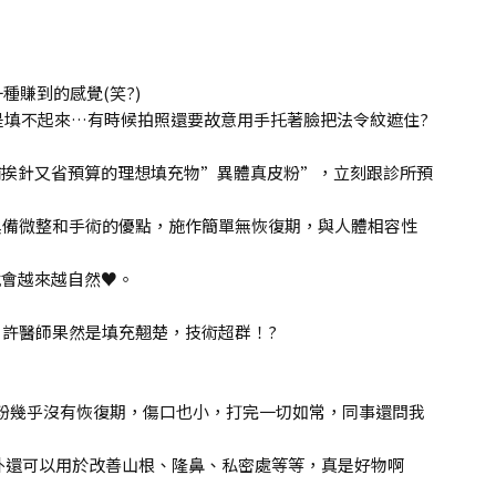
種賺到的感覺(笑?)
是填不起來…有時候拍照還要故意用手托著臉把法令紋遮住?
補挨針又省預算的理想填充物”異體真皮粉”，立刻跟診所預
具備微整和手術的優點，施作簡單無恢復期，與人體相容性
會越來越自然♥️。
許醫師果然是填充翹楚，技術超群！?
粉幾乎沒有恢復期，傷口也小，打完一切如常，同事還問我
外還可以用於改善山根、隆鼻、私密處等等，真是好物啊