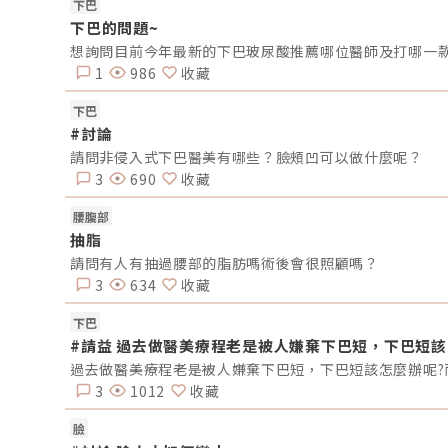
下巴
的高頻微波作為核心能量，精準又高效。傳統電波或音波
是「從表層慢慢滲透」的熱浪，容易在肌膚表面累積熱度
下巴的問題~
而 Onda Pro 的微波則像一支聚光燈，能避開表皮與真皮
想詢問目前今年最新的下巴玻尿酸推薦哪位醫師及打哪一款比
層，直達皮下脂肪層與纖維中隔，深層作用卻又不傷表皮
它能精準加熱頑固脂肪，刺激膠原蛋白生成，同時改善鬆
1
986
收藏
與橘皮問題，一次療程就能同時雕塑曲線與緊緻肌膚。2. 
大專利技術，讓體雕更精準、安全Onda Pro 的高效與安
下巴
全，靠的就是兩大核心專利技術：(1) Coolwaves™ 超微
#討論
技術：鎖定脂肪，精準擊破高頻微波（2.45GHz）讓熱能
中直擊脂肪區域，像是把頑固脂肪「點亮」加熱，但不碰
請問非侵入式下巴醫美有哪些？臉頰凹可以做什麼呢？
皮。脂肪細胞受熱後，啟動身體的自然代謝機制，慢慢分
3
690
收藏
並排出體外，減掉那些「不聽話」的贅肉。同時，熱能也
刺激膠原蛋白生成，讓鬆弛的肌膚慢慢變緊實，就像在肌
裡悄悄打開「緊緻開關」。(2) PGW™ 精準導波技術：安
腰腹部
守護每一層肌膚PGW（Precision-GigaWave）技術能精
抽脂
控制微波能量只作用在皮下脂肪層，避免浪費在表皮上，
降低表皮灼熱感。更貼心的是，Onda Pro 探頭內建專利
請問有人有抽過腰部的脂肪嗎術後會很照顧嗎？
卻系統，將表皮溫度維持在舒適的 5°C 左右，深層脂肪加
3
634
收藏
時，表皮和真皮都被妥善保護。療程過程不但安全，還相
舒適，就像在享受「暖暖的雕塑按摩」。3. 一機搞定三大
下巴
標，打造理想曲線Onda Pro 超微波透過上述技術，能在
次療程中，針對多種體態問題提供複合式的改善效果：✔
#請益 過去做醫美療程老是被人嫌棄下巴短，下巴短該
部減脂：針對頑固脂肪，精準瓦解那些運動再多都不動如
過去做醫美療程老是被人嫌棄下巴短，下巴短該怎麼辦呢?
的小腹、馬鞍、掰掰袖，就是 Onda Pro 的專長。超微波
量深入皮下層，啟動脂肪代謝機制，讓多餘脂肪慢慢被身
3
1012
收藏
自然代謝，線條越來越輕盈。✔肌膚緊緻：膠原再生，拉
彈性熱能刺激膠原蛋白與彈性纖維新生，就像替鬆垮的肌
臉
「打氣重整」。療程後，肌膚變得更有彈性、輪廓更明顯