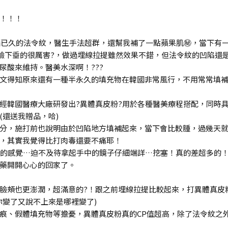
！！！
惱已久的法令紋，醫生手法超群，還幫我補了一點蘋果肌㊙️，當下有一
下臉下垂的很厲害?，做過埋線拉提雖然效果不錯，但法令紋的凹陷還
尿酸來維持。醫美水深啊！???
文得知原來還有一種半永久的填充物在韓國非常風行，不用常常填
經韓國醫療大廠研發出?異體真皮粉?用於各種醫美療程搭配，同時
還送我贈品，哈)
分，施打前也說明由於凹陷地方填補起來，當下會比較腫，過幾天就
，其實我覺得比打肉毒還要不痛耶！
緊的感覺…迫不及待拿起手中的鏡子仔細端詳…挖塞！真的差超多的！
藥開開心心的回家了。
臉頰也更澎潤，超滿意的?！跟之前埋線拉提比較起來，打異體真皮
你變了又說不上來是哪裡變了)
痕、假體填充物等擔憂，異體真皮粉真的CP值超高，除了法令紋之