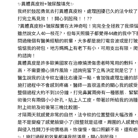
✨異體真皮粉+玻尿酸填充✨
我終於鼓起勇氣去打異體真皮粉，處理困擾已久的法令紋了
打完立馬見效！！開心到起飛！！??
?️異體真皮粉+玻尿酸實在太神奇啦！完完全全拯救了我煩
雖然說女人40一枝花?，但每天照鏡子都覺得44歲的我中
問過幾個有醫美經驗的前輩，大多都是施打電音波或是打玻
惦惦我的荷包，地方媽媽上有老下有小，可用支出有限，爬
約諮詢！
異體真皮是許多歐美國家在治療燒燙傷患者時常用的敷料，
高，不需要擔心排斥風險，諮詢完當下立馬決定就是它了！(
醫生說我的法令紋左邊比右邊深一點，會加強處理左邊的部
施打過程中不會感到疼痛，醫師一直很溫柔的關心我的感受
整個過程大約不到10分鐘，打完鼻翼兩旁有一種脹脹﹅緊
術後只有兩個小小針孔，貼上人工皮，帶著診所給我的消腫
附上術前及術後第三晚比較圖~
才隔兩天就感覺非常的自然，法令紋的位置整個大幅改善，
是不是變瘦了感覺臉變小了(微整就是這樣，周圍的人感覺
與侵入性開刀手術價格高，恢復慢，傷口照顧不易，還有疤
✨！施打過程和效果都讓我超滿意，開心到起飛！