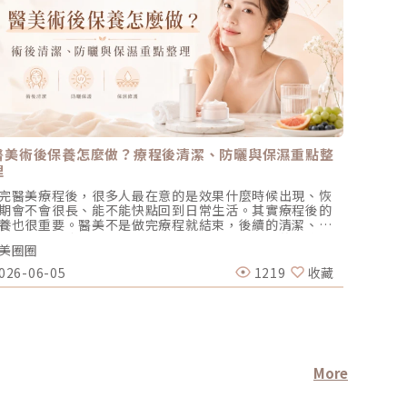
醫美術後保養怎麼做？療程後清潔、防曬與保濕重點整
整形後
理
完醫美療程後，很多人最在意的是效果什麼時候出現、恢
自疫情將
期會不會很長、能不能快點回到日常生活。其實療程後的
的外貌產
養也很重要。醫美不是做完療程就結束，後續的清潔、防
希望模仿
、保濕、作息與營養補給，都會影響肌膚恢復期的舒適
般的身材
美圈圈
醫美圈圈
，也會影響整體照護品質。 不過，醫美術後保養並不是保
飲食控制
品擦越多越好，也不是看到別人推薦什麼就跟著用。不同
「今天吃
026-06-05
1219
收藏
2024-0
程的作用層次不同，恢復期也不一樣。像是皮秒雷射、脈
體態雕塑
光、電波、音波、微針、針劑療程，術後需要注意的地方
時反映了
不盡相同。 這篇文章會從最基本的清潔、防曬、保濕、飲
至會將理
與營養補給開始，幫你整理醫美術後常見的保養重點。實
形手術能
照護方式仍應以醫師或診所提供的術後衛教為主，如果術
美療程能
出現明顯紅腫、疼痛、滲液、起水泡、發熱或異常不適，
應詳細諮
議盡快回診確認。醫美術後保養為什麼重要？醫美療程的
到底的精
More
的，是透過雷射光熱、電波熱能、音波聚焦能量、微針刺
險。重新
、針劑填補或其他方式，改善肌膚狀態、輪廓線條或老化
夠提升美