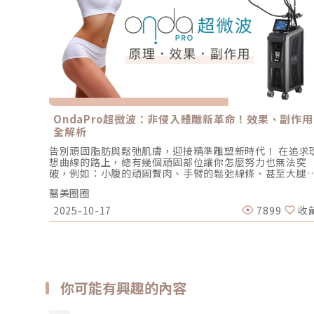
OndaPro超微波：非侵入體雕新革命！效果、副作用
全解析
告別頑固脂肪與鬆弛肌膚，迎接精準雕塑新時代！ 在追求
想曲線的路上，總有幾個頑固部位讓你怎麼努力也無法突
破，例如：小腹的頑固贅肉、手臂的鬆弛線條、甚至大腿
橘皮組織。運動再勤奮、飲食再克制，卻總有這些「頑固
醫美圈圈
角」不肯合作。 幸好，醫學美容正在快速進化，非侵入式
雕療程已成為現代人安全、高效塑形的新寵。來自義大利
2025-10-17
7899
收
DEKA 的 Onda Pro 超微波（“狄卡”昂達微波透熱治療
統，衛部醫器輸字第 037455號），以「減脂＋緊膚」雙
一的創新技術，正引領新一波體雕革命。 本文將帶你全面
析 Onda Pro 的核心科技、專屬探頭應用、實際療程效果
以及安全性與常見疑問，讓你清楚掌握這最新的體雕科技
為你的塑形計畫提供最安心的參考！Onda Pro 超微波：
你可能有興趣的內容
心技術與原理深度解析1. 什麼是 Onda Pro 超微波？Ond
Pro 超微波是義大利 DEKA 公司最新推出的非侵入式體雕
科技。採用獨家專利 Coolwaves™ 微波技術，以 2.45GH