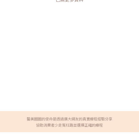
醫美圈圈的使命是透過廣大網友的真實療程經驗分享
協助消費者少走冤枉路並選擇正確的療程