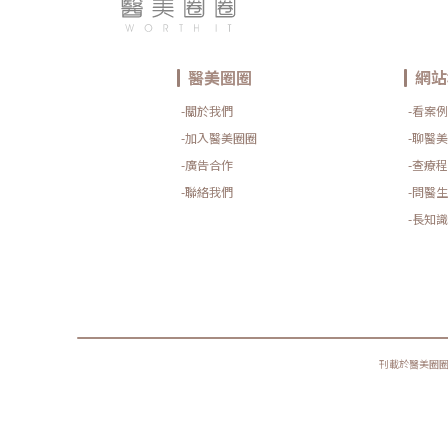
醫美圈圈
網站
-關於我們
-看案例
-加入醫美圈圈
-聊醫美
-廣告合作
-查療程
-聯絡我們
-問醫生
-長知識
刊載於醫美圈