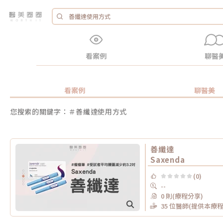
看案例
聊醫
看案例
聊醫美
您搜索的關鍵字：＃善纖達使用方式
善纖達
Saxenda
(0)
--
0 則(療程分享)
35 位醫師(提供本療程