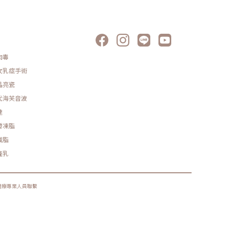
肉毒
女乳症手術
晶亮瓷
代海芙音波
達
發凍脂
減脂
隆乳
醫療專業人員聯繫