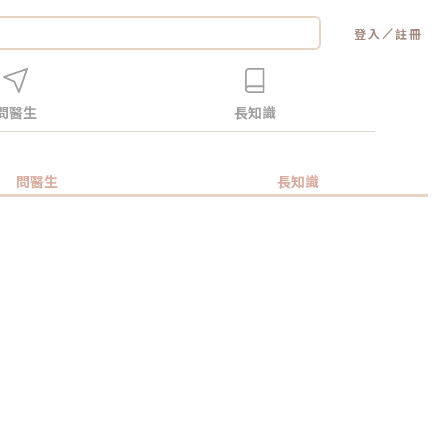
／
登入
註冊
問醫生
長知識
問醫生
長知識