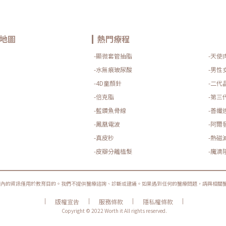
地圖
熱門療程
-顯微套管抽脂
-天使
-水無痕玻尿酸
-男性
-4D童顏針
-二代
-倍克脂
-第三
-藍鑽魚骨線
-善纖
-鳳凰電波
-阿爾
-真皮秒
-熱磁
-皮瓣分離植髮
-魔滴
圈內的資訊僅用於教育目的。我們不提供醫療諮詢、診斷或建議。如果遇到任何的醫療問題，請與相關
|
|
|
|
版權宣告
服務條款
隱私權條款
Copyright © 2022 Worth it All rights reserved.