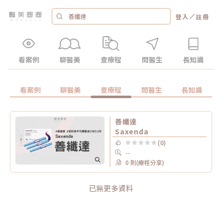
／
登入
註冊
看案例
聊醫美
查療程
問醫生
長知識
看案例
聊醫美
查療程
問醫生
長知識
善纖達
Saxenda
(0)
--
0 則(療程分享)
已無更多資料