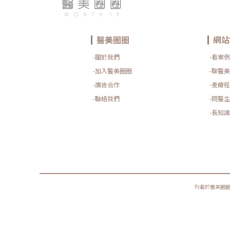
醫美圈圈
網站
-關於我們
-看案例
-加入醫美圈圈
-聊醫美
-廣告合作
-查療程
-聯絡我們
-問醫生
-長知識
刊載於醫美圈