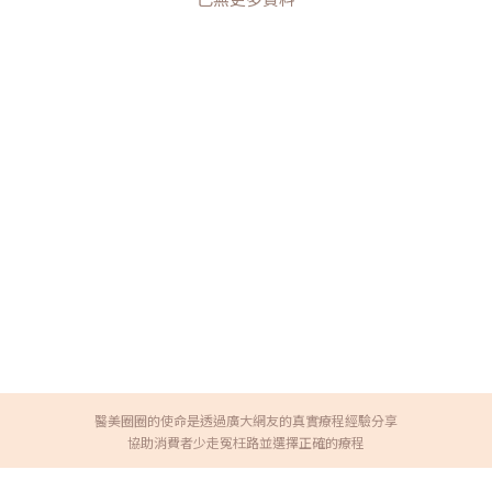
醫美圈圈的使命是透過廣大網友的真實療程經驗分享
協助消費者少走冤枉路並選擇正確的療程