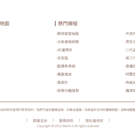
地圖
熱門療程
-顯微套管抽脂
-天使
-水無痕玻尿酸
-男性
-4D童顏針
-二代
-倍克脂
-第三
-藍鑽魚骨線
-善纖
-鳳凰電波
-阿爾
-真皮秒
-熱磁
-皮瓣分離植髮
-魔滴
圈內的資訊僅用於教育目的。我們不提供醫療諮詢、診斷或建議。如果遇到任何的醫療問題，請與相關
|
|
|
|
版權宣告
服務條款
隱私權條款
Copyright © 2022 Worth it All rights reserved.