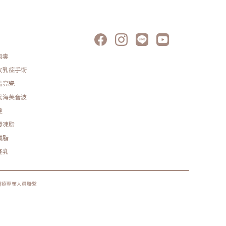
肉毒
女乳症手術
晶亮瓷
代海芙音波
達
發凍脂
減脂
隆乳
醫療專業人員聯繫