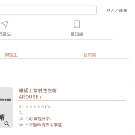
／
登入
註冊
問醫生
長知識
問醫生
長知識
雅諾士雷射生髮帽
AROUSE /
(0)
--
0 則(療程分享)
3 位醫師(提供本療程)