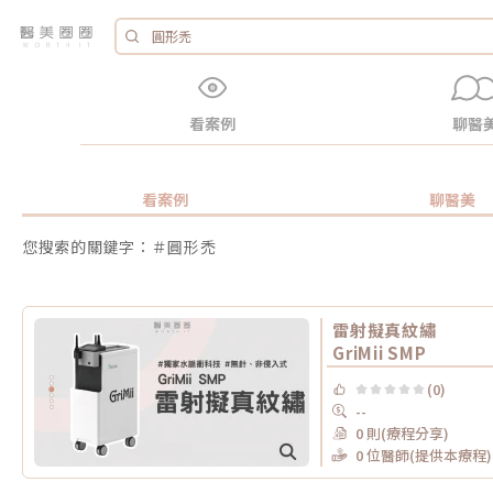
看案例
聊醫
看案例
聊醫美
您搜索的關鍵字：＃圓形禿
雷射擬真紋繡
GriMii SMP
(0)
--
0 則(療程分享)
0 位醫師(提供本療程)