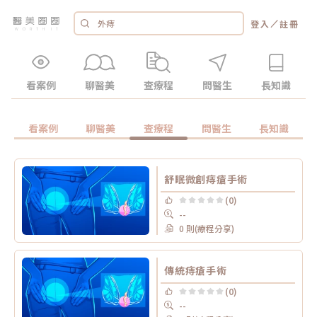
／
登入
註冊
看案例
聊醫美
查療程
問醫生
長知識
看案例
聊醫美
查療程
問醫生
長知識
舒眠微創痔瘡手術
(0)
--
0 則(療程分享)
傳統痔瘡手術
(0)
--