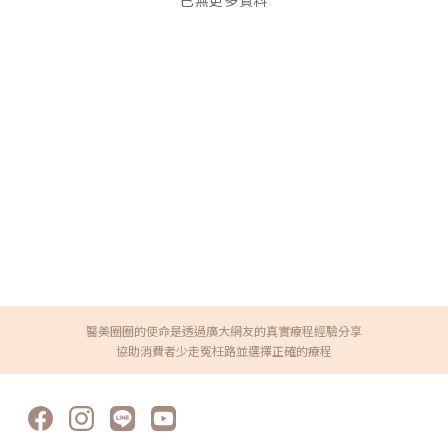
已無更多資料
醫美圈圈的使命是透過廣大網友的真實療程經驗分享
協助消費者少走冤枉路並選擇正確的療程