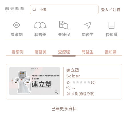
／
登入
註冊
看案例
聊醫美
查療程
問醫生
長知識
看案例
聊醫美
查療程
問醫生
長知識
速立塑
Scizer
(0)
--
0 則(療程分享)
已無更多資料