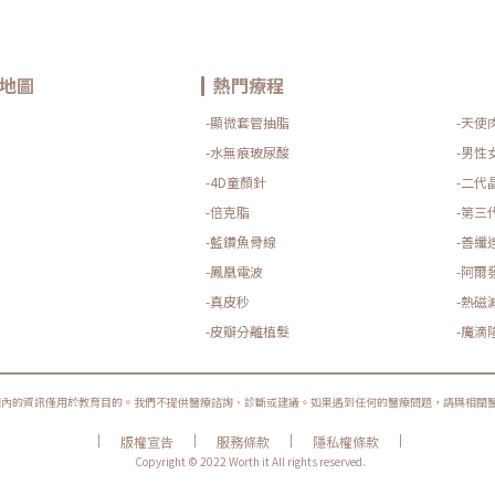
地圖
熱門療程
-顯微套管抽脂
-天使
-水無痕玻尿酸
-男性
-4D童顏針
-二代
-倍克脂
-第三
-藍鑽魚骨線
-善纖
-鳳凰電波
-阿爾
-真皮秒
-熱磁
-皮瓣分離植髮
-魔滴
圈內的資訊僅用於教育目的。我們不提供醫療諮詢、診斷或建議。如果遇到任何的醫療問題，請與相關
|
|
|
|
版權宣告
服務條款
隱私權條款
Copyright © 2022 Worth it All rights reserved.