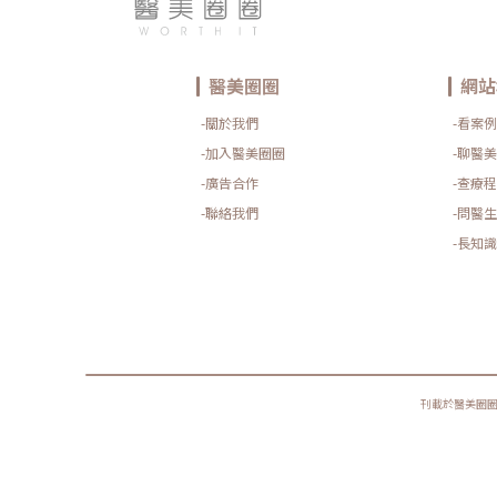
醫美圈圈
網站
-關於我們
-看案例
-加入醫美圈圈
-聊醫美
-廣告合作
-查療程
-聯絡我們
-問醫生
-長知識
刊載於醫美圈