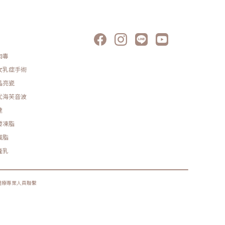
肉毒
女乳症手術
晶亮瓷
代海芙音波
達
發凍脂
減脂
隆乳
醫療專業人員聯繫