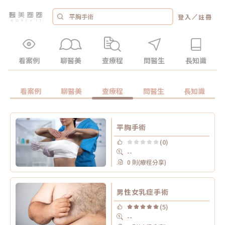
／
登入
註冊
看案例
聊醫美
查療程
問醫生
長知識
看案例
聊醫美
查療程
問醫生
長知識
平胸手術
(0)
--
0 則(療程分享)
男性女乳症手術
(5)
--