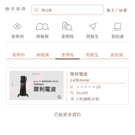
／
登入
註冊
看案例
聊醫美
查療程
問醫生
長知識
看案例
聊醫美
查療程
問醫生
長知識
犀利電波
cellinew
(0)
54,000
0 則(療程分享)
已無更多資料