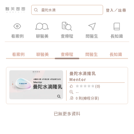
／
登入
註冊
看案例
聊醫美
查療程
問醫生
長知識
看案例
聊醫美
查療程
問醫生
長知識
曼陀水滴隆乳
Mentor
(0)
--
0 則(療程分享)
已無更多資料