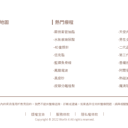
地圖
熱門療程
-顯微套管抽脂
-天使
-水無痕玻尿酸
-男性
-4D童顏針
-二代
-倍克脂
-第三
-藍鑽魚骨線
-善纖
-鳳凰電波
-阿爾
-真皮秒
-熱磁
-皮瓣分離植髮
-魔滴
圈內的資訊僅用於教育目的。我們不提供醫療諮詢、診斷或建議。如果遇到任何的醫療問題，請與相關
|
|
|
|
版權宣告
服務條款
隱私權條款
Copyright © 2022 Worth it All rights reserved.