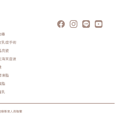
肉毒
女乳症手術
晶亮瓷
代海芙音波
達
發凍脂
減脂
隆乳
醫療專業人員聯繫