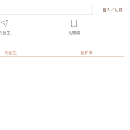
／
登入
註冊
問醫生
長知識
問醫生
長知識