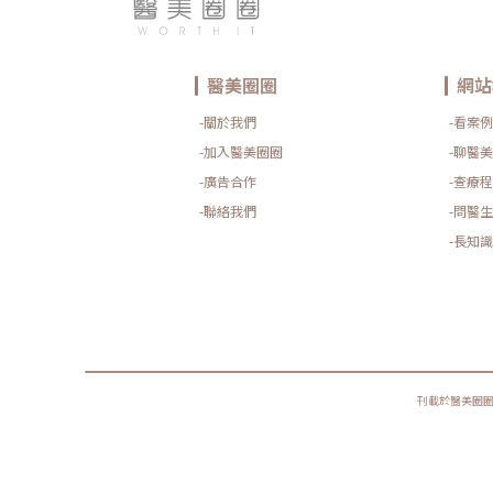
醫美圈圈
網站
-關於我們
-看案例
-加入醫美圈圈
-聊醫美
-廣告合作
-查療程
-聯絡我們
-問醫生
-長知識
刊載於醫美圈