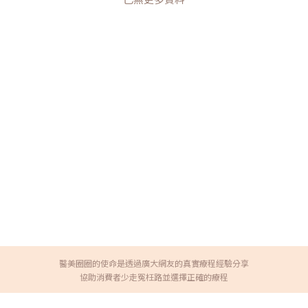
醫美圈圈的使命是透過廣大網友的真實療程經驗分享
協助消費者少走冤枉路並選擇正確的療程