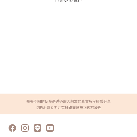
已無更多資料
醫美圈圈的使命是透過廣大網友的真實療程經驗分享
協助消費者少走冤枉路並選擇正確的療程