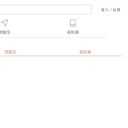
／
登入
註冊
問醫生
長知識
問醫生
長知識