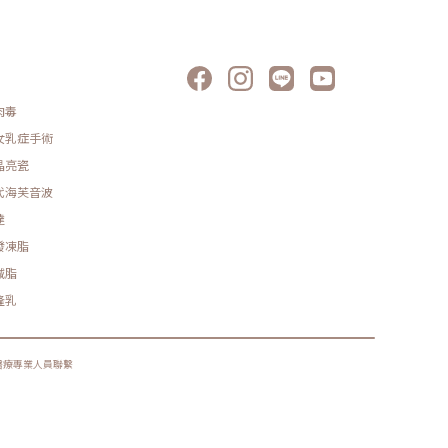
肉毒
女乳症手術
晶亮瓷
代海芙音波
達
發凍脂
減脂
隆乳
醫療專業人員聯繫