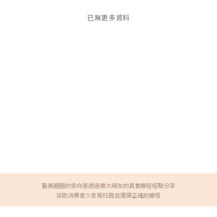
已無更多資料
醫美圈圈的使命是透過廣大網友的真實療程經驗分享
協助消費者少走冤枉路並選擇正確的療程