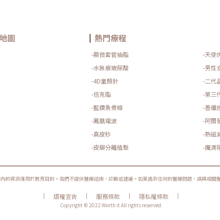
地圖
熱門療程
-顯微套管抽脂
-天使
-水無痕玻尿酸
-男性
-4D童顏針
-二代
-倍克脂
-第三
-藍鑽魚骨線
-善纖
-鳳凰電波
-阿爾
-真皮秒
-熱磁
-皮瓣分離植髮
-魔滴
圈內的資訊僅用於教育目的。我們不提供醫療諮詢、診斷或建議。如果遇到任何的醫療問題，請與相關
|
|
|
|
版權宣告
服務條款
隱私權條款
Copyright © 2022 Worth it All rights reserved.