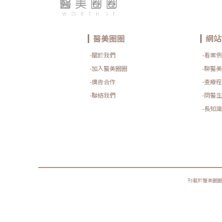
醫美圈圈
網站
-關於我們
-看案例
-加入醫美圈圈
-聊醫美
-廣告合作
-查療程
-聯絡我們
-問醫生
-長知識
刊載於醫美圈