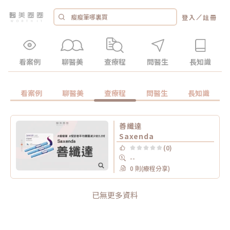
／
登入
註冊
看案例
聊醫美
查療程
問醫生
長知識
看案例
聊醫美
查療程
問醫生
長知識
善纖達
Saxenda
(0)
--
0 則(療程分享)
已無更多資料