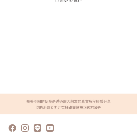
已無更多資料
醫美圈圈的使命是透過廣大網友的真實療程經驗分享
協助消費者少走冤枉路並選擇正確的療程