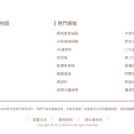
地圖
熱門療程
-顯微套管抽脂
-天使
-水無痕玻尿酸
-男性
-4D童顏針
-二代
-倍克脂
-第三
-藍鑽魚骨線
-善纖
-鳳凰電波
-阿爾
-真皮秒
-熱磁
-皮瓣分離植髮
-魔滴
圈內的資訊僅用於教育目的。我們不提供醫療諮詢、診斷或建議。如果遇到任何的醫療問題，請與相關
|
|
|
|
版權宣告
服務條款
隱私權條款
Copyright © 2022 Worth it All rights reserved.