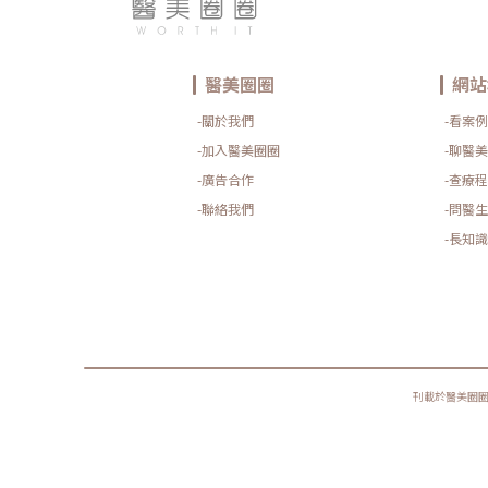
醫美圈圈
網站
-關於我們
-看案例
-加入醫美圈圈
-聊醫美
-廣告合作
-查療程
-聯絡我們
-問醫生
-長知識
刊載於醫美圈