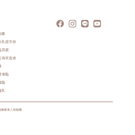
肉毒
女乳症手術
晶亮瓷
代海芙音波
達
發凍脂
減脂
隆乳
醫療專業人員聯繫