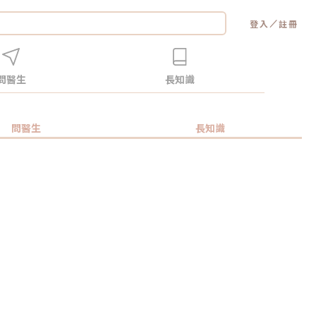
／
登入
註冊
問醫生
長知識
問醫生
長知識