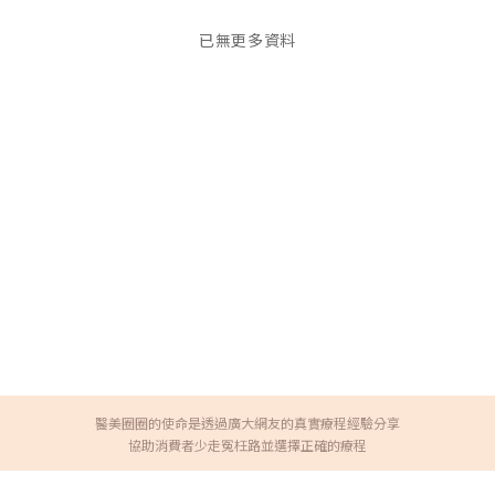
已無更多資料
醫美圈圈的使命是透過廣大網友的真實療程經驗分享
協助消費者少走冤枉路並選擇正確的療程