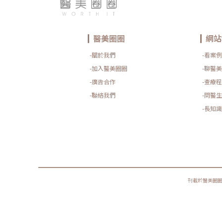
醫美圈圈
網站
-關於我們
-看案例
-加入醫美圈圈
-聊醫美
-廣告合作
-查療程
-聯絡我們
-問醫生
-長知識
刊載於醫美圈