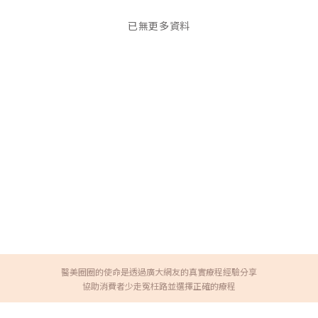
已無更多資料
醫美圈圈的使命是透過廣大網友的真實療程經驗分享
協助消費者少走冤枉路並選擇正確的療程