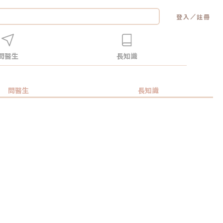
／
登入
註冊
問醫生
長知識
問醫生
長知識