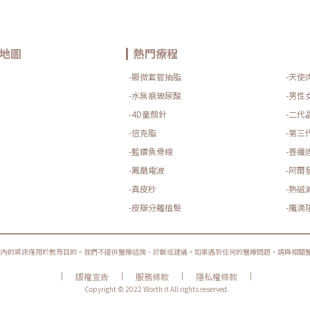
地圖
熱門療程
-顯微套管抽脂
-天使
-水無痕玻尿酸
-男性
-4D童顏針
-二代
-倍克脂
-第三
-藍鑽魚骨線
-善纖
-鳳凰電波
-阿爾
-真皮秒
-熱磁
-皮瓣分離植髮
-魔滴
圈內的資訊僅用於教育目的。我們不提供醫療諮詢、診斷或建議。如果遇到任何的醫療問題，請與相關
|
|
|
|
版權宣告
服務條款
隱私權條款
Copyright © 2022 Worth it All rights reserved.