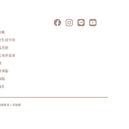
肉毒
女乳症手術
晶亮瓷
代海芙音波
達
發凍脂
減脂
隆乳
醫療專業人員聯繫