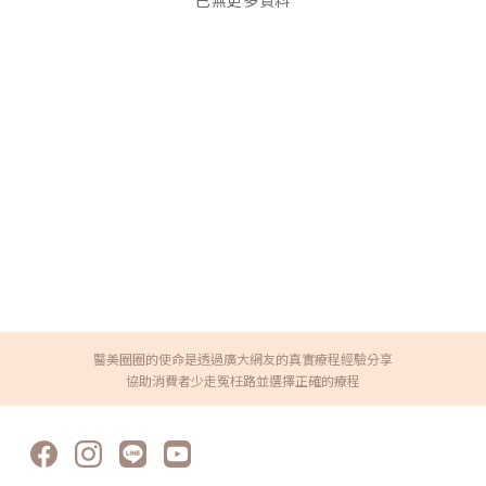
已無更多資料
醫美圈圈的使命是透過廣大網友的真實療程經驗分享
協助消費者少走冤枉路並選擇正確的療程