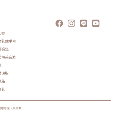
肉毒
女乳症手術
晶亮瓷
代海芙音波
達
發凍脂
減脂
隆乳
醫療專業人員聯繫