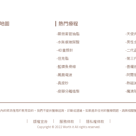
地圖
熱門療程
-顯微套管抽脂
-天使
-水無痕玻尿酸
-男性
-4D童顏針
-二代
-倍克脂
-第三
-藍鑽魚骨線
-善纖
-鳳凰電波
-阿爾
-真皮秒
-熱磁
-皮瓣分離植髮
-魔滴
圈內的資訊僅用於教育目的。我們不提供醫療諮詢、診斷或建議。如果遇到任何的醫療問題，請與相關
|
|
|
|
版權宣告
服務條款
隱私權條款
Copyright © 2022 Worth it All rights reserved.