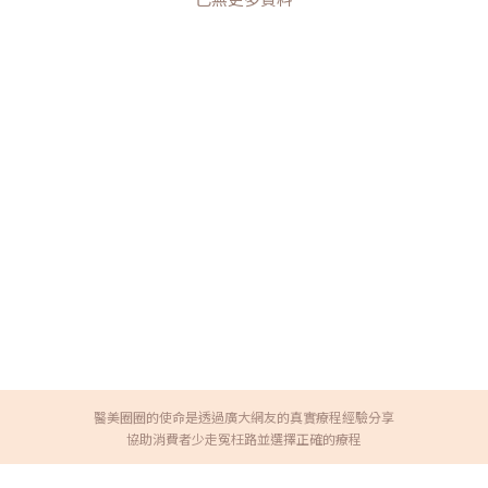
醫美圈圈的使命是透過廣大網友的真實療程經驗分享
協助消費者少走冤枉路並選擇正確的療程