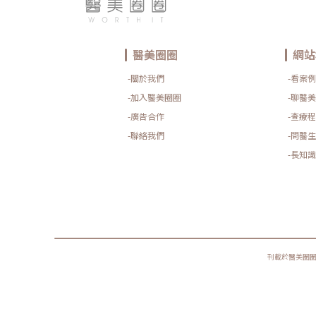
醫美圈圈
網站
-關於我們
-看案例
-加入醫美圈圈
-聊醫美
-廣告合作
-查療程
-聯絡我們
-問醫生
-長知識
刊載於醫美圈