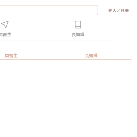
／
登入
註冊
問醫生
長知識
問醫生
長知識