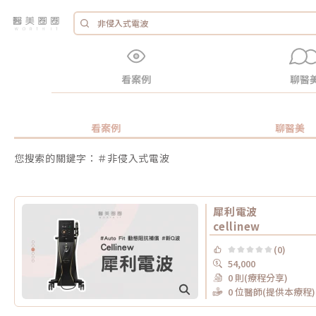
看案例
聊醫
看案例
聊醫美
您搜索的關鍵字：＃非侵入式電波
犀利電波
cellinew
(0)
54,000
0 則(療程分享)
0 位醫師(提供本療程)