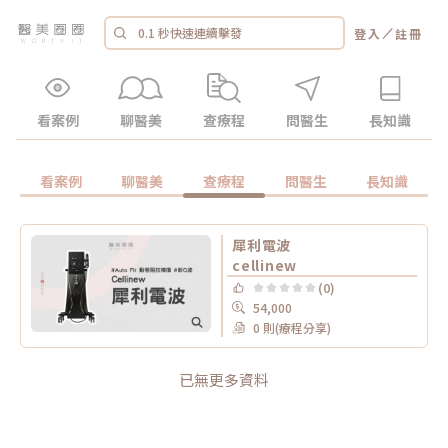
／
登入
註冊
看案例
聊醫美
查療程
問醫生
長知識
看案例
聊醫美
查療程
問醫生
長知識
犀利電波
cellinew
(0)
54,000
0 則(療程分享)
已無更多資料